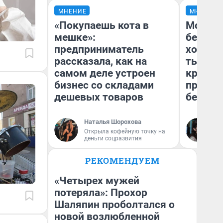
МНЕНИЕ
МНЕНИЕ
«Покупаешь кота в
Мой ба
мешке»:
береже
предприниматель
хотела 
рассказала, как на
тысяч,
самом деле устроен
кредит,
бизнес со складами
приеха
дешевых товаров
безопа
Наталья Шорохова
Кс
Открыла кофейную точку на
Ав
деньги соцразвития
РЕКОМЕНДУЕМ
«Четырех мужей
потеряла»: Прохор
Шаляпин проболтался о
новой возлюбленной