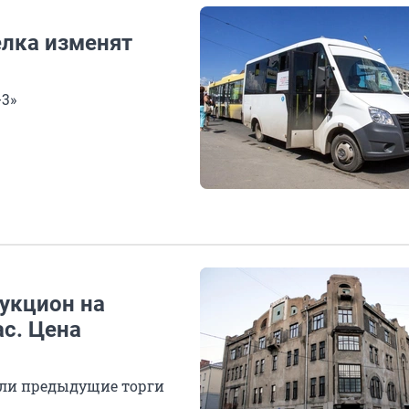
елка изменят
-3»
укцион на
с. Цена
ли предыдущие торги