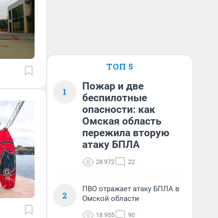
ТОП 5
Пожар и две
1
беспилотные
опасности: как
Омская область
пережила вторую
атаку БПЛА
28 972
22
ПВО отражает атаку БПЛА в
2
Омской области
18 955
90