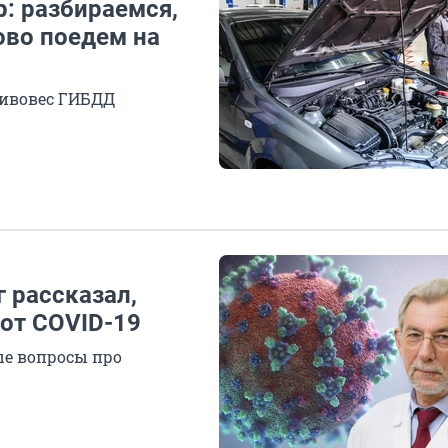
: разбираемся,
ово поедем на
тивовес ГИБДД
 рассказал,
 от COVID-19
ые вопросы про