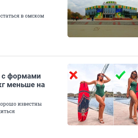
статься в омском
а с формами
кг меньше на
хорошо известны
диться