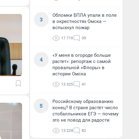
Обломки БПЛА упали в поле
3
в окрестностях Омска —
вспыхнул пожар
17 719
39
«У меня в огороде больше
4
растет»: репортаж с самой
провальной «Флоры» в
истории Омска
13 325
41
Российскому образованию
5
конец? В стране растет число
стобалльников ЕГЭ — почему
это не повод для радости
13 224
82