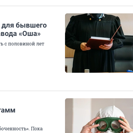
е для бывшего
авода «Оша»
ь с половиной лет
тамм
оченность». Пока