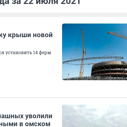
да за 22 июля 2021
ажу крыши новой
ся установить 14 ферм
пашных уволили
тными в омском