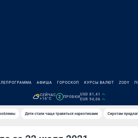
ЕЛЕПРОГРАММА
АФИША
ГОРОСКОП
КУРСЫ ВАЛЮТ
ZODY
П
USD 81,41
СЕЙЧАС
2
ПРОБКИ
+16°C
EUR 94,06
проблемы
Дети стали чаще травиться наркотиками
Сиротам предла