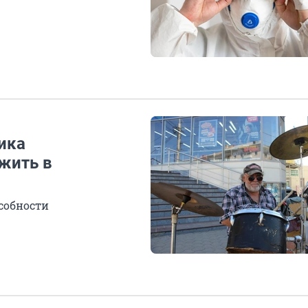
ика
 жить в
собности