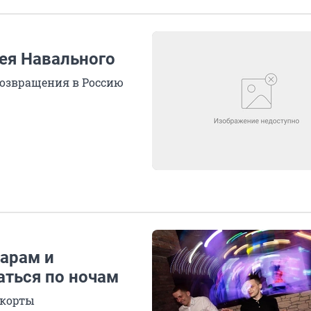
ея Навального
возвращения в Россию
барам и
ться по ночам
-корты