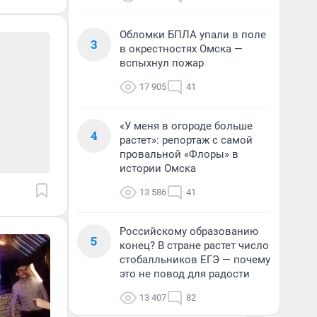
Обломки БПЛА упали в поле
3
в окрестностях Омска —
вспыхнул пожар
17 905
41
«У меня в огороде больше
4
растет»: репортаж с самой
провальной «Флоры» в
истории Омска
13 586
41
Российскому образованию
5
конец? В стране растет число
стобалльников ЕГЭ — почему
это не повод для радости
13 407
82