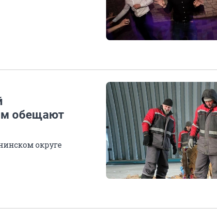
й
Им обещают
енинском округе