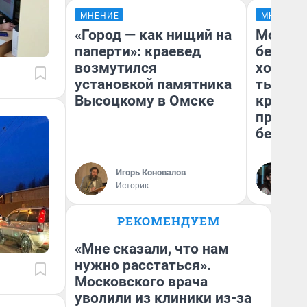
МНЕНИЕ
МНЕНИЕ
«Город — как нищий на
Мой ба
паперти»: краевед
береже
возмутился
хотела 
установкой памятника
тысяч,
Высоцкому в Омске
кредит,
приеха
безопа
Игорь Коновалов
Кс
Историк
Ав
РЕКОМЕНДУЕМ
«Мне сказали, что нам
нужно расстаться».
Московского врача
уволили из клиники из-за