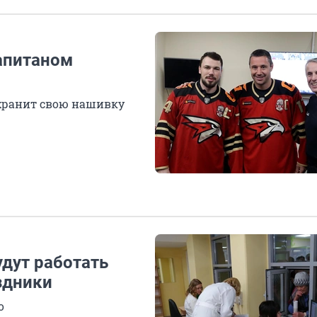
апитаном
хранит свою нашивку
удут работать
здники
о