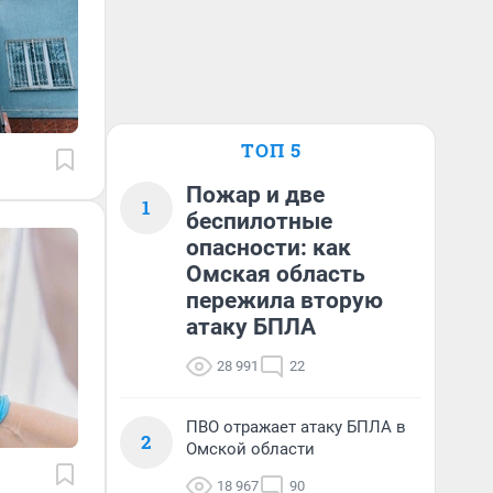
ТОП 5
Пожар и две
1
беспилотные
опасности: как
Омская область
пережила вторую
атаку БПЛА
28 991
22
ПВО отражает атаку БПЛА в
2
Омской области
18 967
90