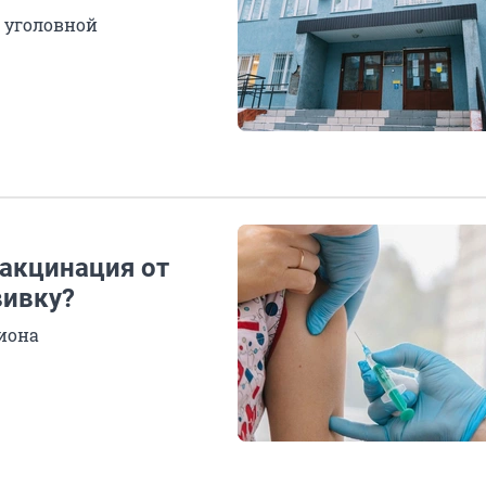
 уголовной
вакцинация от
вивку?
гиона