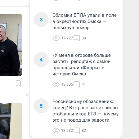
Обломки БПЛА упали в поле
3
в окрестностях Омска —
вспыхнул пожар
17 727
39
«У меня в огороде больше
4
растет»: репортаж с самой
провальной «Флоры» в
истории Омска
13 336
41
Российскому образованию
5
конец? В стране растет число
стобалльников ЕГЭ — почему
это не повод для радости
13 232
82