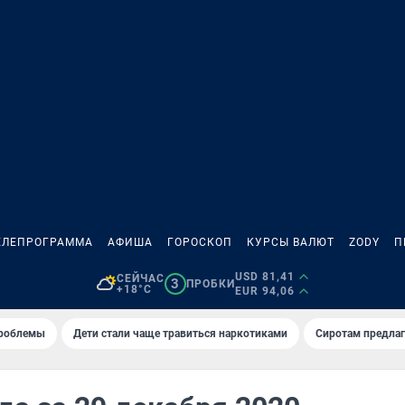
ЕЛЕПРОГРАММА
АФИША
ГОРОСКОП
КУРСЫ ВАЛЮТ
ZODY
П
USD 81,41
СЕЙЧАС
3
ПРОБКИ
+18°C
EUR 94,06
проблемы
Дети стали чаще травиться наркотиками
Сиротам предла