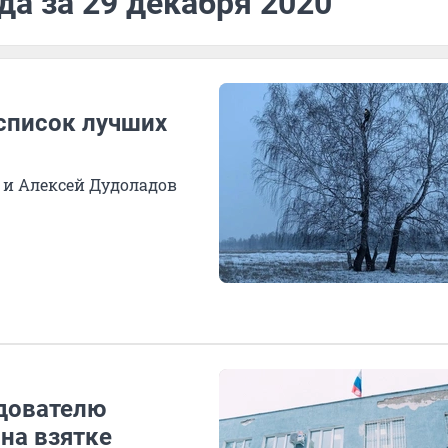
да за 29 декабря 2020
 список лучших
 и Алексей Дудоладов
дователю
на взятке