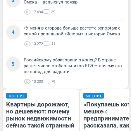
3
Омска — вспыхнул пожар
17 694
39
«У меня в огороде больше растет»: репортаж с
4
самой провальной «Флоры» в истории Омска
13 272
41
Российскому образованию конец? В стране
5
растет число стобалльников ЕГЭ — почему это
не повод для радости
13 203
79
МНЕНИЕ
МНЕНИЕ
Квартиры дорожают,
«Покупаешь кот
но дешевеют: почему
мешке»:
рынок недвижимости
предпринимате
сейчас такой странный
рассказала, как