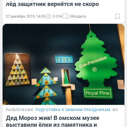
лёд защитник вернётся не скоро
27 декабря, 2019, 14:03
5 314
Обсудить
РАЗВЛЕЧЕНИЯ
ПОДГОТОВКА К ЗИМНИМ ПРАЗДНИКАМ
ФОТОР
Дед Мороз жив! В омском музее
выставили ёлки из памятника и