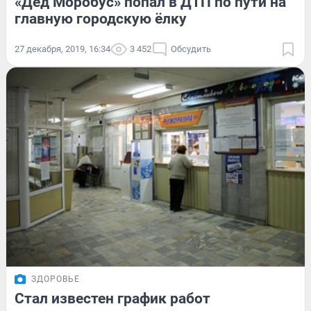
«Дед Моробус» попал в ДТП по пути на
главную городскую ёлку
27 декабря, 2019, 16:34
3 452
Обсудить
ЗДОРОВЬЕ
Стал известен график работ