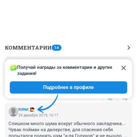
КОММЕНТАРИИ
14
Гость
30 декабря 2019, 01:35
Получай награды за комментарии и другие 
задания!
Врут на счет обыска! Ничего не нашли. Посмотрите в 
ютубе интервью с адвокатом Игорем Суслимом. Да и 
Подробнее в профиле
в обращении Дмитрия видно что это за парень, 
икакой стресс испытывает. Он прав, что завтра в 
+0
–0
такой ситуации может оказаться каждый из нас. 
Беспредел!
RdNet
29 декабря 2019, 16:17
Слишком много шума вокруг обычного закладчика... 
Чувак пойман на дилерстве, для спасения себя 
попытался поднять шум "а-ля Голунов" и не вышло. 