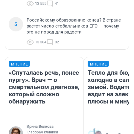
13 555
41
Российскому образованию конец? В стране
5
растет число стобалльников ЕГЭ — почему
это не повод для радости
13 384
82
МНЕНИЕ
МНЕНИЕ
«Спуталась речь, понес
Тепло для бюд
пургу». Врач — о
холодно в сало
смертельном диагнозе,
зимой. Водител
который сложно
ездит на элект
обнаружить
плюсы и мину
Ирина Волкова
Главврач клиники