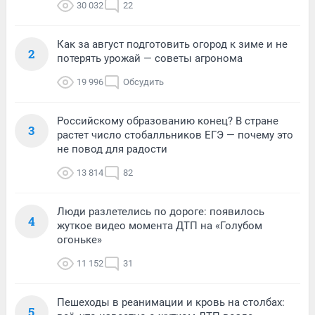
30 032
22
Как за август подготовить огород к зиме и не
2
потерять урожай — советы агронома
19 996
Обсудить
Российскому образованию конец? В стране
3
растет число стобалльников ЕГЭ — почему это
не повод для радости
13 814
82
Люди разлетелись по дороге: появилось
4
жуткое видео момента ДТП на «Голубом
огоньке»
11 152
31
Пешеходы в реанимации и кровь на столбах:
5