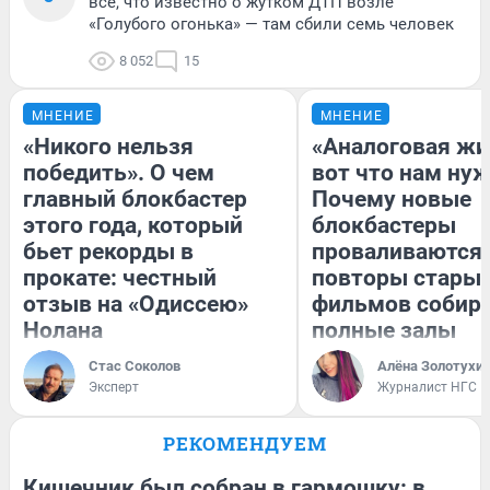
всё, что известно о жутком ДТП возле
«Голубого огонька» — там сбили семь человек
8 052
15
МНЕНИЕ
МНЕНИЕ
«Никого нельзя
«Аналоговая жи
победить». О чем
вот что нам нуж
главный блокбастер
Почему новые
этого года, который
блокбастеры
бьет рекорды в
проваливаются,
прокате: честный
повторы стары
отзыв на «Одиссею»
фильмов собир
Нолана
полные залы
Стас Соколов
Алёна Золотухи
Эксперт
Журналист НГС
РЕКОМЕНДУЕМ
Кишечник был собран в гармошку: в