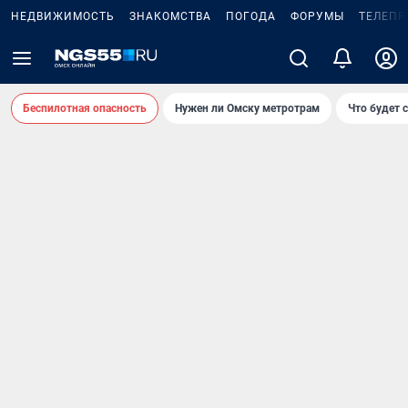
НЕДВИЖИМОСТЬ
ЗНАКОМСТВА
ПОГОДА
ФОРУМЫ
ТЕЛЕПР
Беспилотная опасность
Нужен ли Омску метротрам
Что будет 