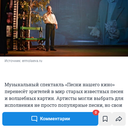
Источник: 
ermolaeva.ru
Музыкальный спектакль «Песни нашего кино»
перенесёт зрителей в мир старых известных песен
и волшебных картин. Артисты могли выбрать для
исполнения не просто популярные песни, но свои
самые любимые произведения. В спектакле-
0
концерте примет участие почти вся труппа — 25
Комментарии
человек. Необычное представление начнется