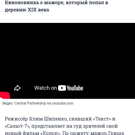
Киноновинка о мажоре, который попал в
деревню XIX века
Видео: Central Partnership на youtube.com
Режиссёр Клим Шипенко, снявший «Текст» и
«Салют-7», представляет на суд зрителей свой
новый фильм «Холоп». По сюжету, мажор Гриша