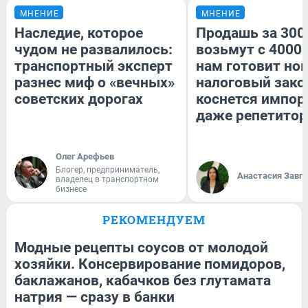
МНЕНИЕ
МНЕНИЕ
Наследие, которое
Продашь за 3000
чудом не развалилось:
возьмут с 4000.
транспортный эксперт
нам готовит но
разнес миф о «вечных»
налоговый зако
советских дорогах
коснется импор
даже репетитор
Олег Арефьев
Блогер, предприниматель,
Анастасия Завг
владелец в транспортном
бизнесе
РЕКОМЕНДУЕМ
Модные рецепты соусов от молодой
хозяйки. Консервирование помидоров,
баклажанов, кабачков без глутамата
натрия — сразу в банки