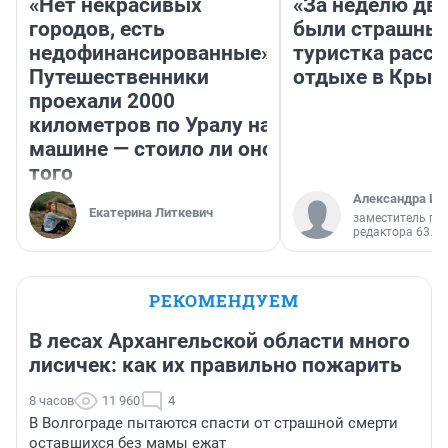
«Нет некрасивых
«За неделю две
городов, есть
были страшные
недофинансированные».
туристка расск
Путешественники
отдыхе в Крым
проехали 2000
километров по Уралу на
машине — стоило ли оно
того
Александра Ис
Екатерина Литкевич
заместитель гл
редактора 63.RU
РЕКОМЕНДУЕМ
В лесах Архангельской области много
лисичек: как их правильно пожарить
8 часов
11 960
4
В Волгограде пытаются спасти от страшной смерти
оставшихся без мамы ежат