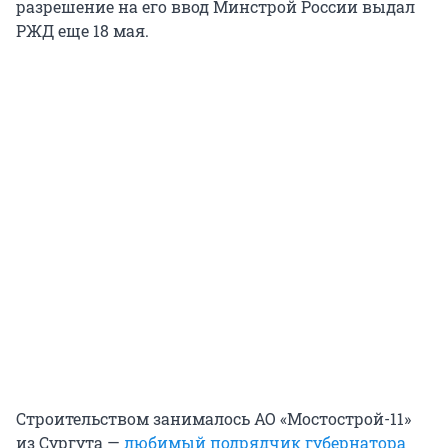
разрешение на его ввод Минстрой России выдал
РЖД еще 18 мая.
Строительством занималось АО «Мостострой-11»
из Сургута —
любимый подрядчик губернатора