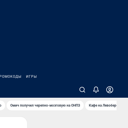
РОМОКОДЫ
ИГРЫ
о
Омич получил черепно-мозговую на ОНПЗ
Кафе на Левобережье в