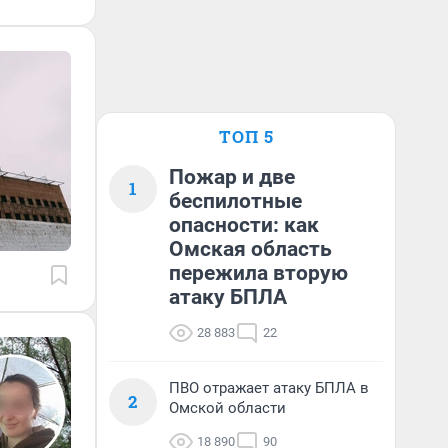
ТОП 5
Пожар и две
1
беспилотные
опасности: как
Омская область
пережила вторую
атаку БПЛА
28 883
22
ПВО отражает атаку БПЛА в
2
Омской области
18 890
90