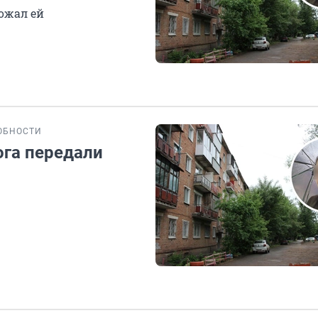
ожал ей
ОБНОСТИ
га передали