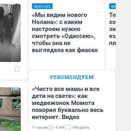
МНЕНИЕ
МНЕНИЕ
«Мы видим нового
Тепло 
Нолана»: с каким
холодн
настроем нужно
зимой.
смотреть «Одиссею»,
ездит н
чтобы она не
плюсы 
выглядела как фиаско
Надежда Губарь
Д
РЕКОМЕНДУЕМ
«Чисто все мамы и все
дети на свете»: как
медвежонок Момота
покорил буквально весь
интернет. Видео
11 часов
4 398
Обсудить