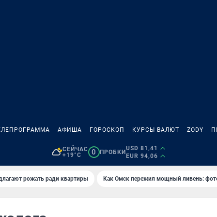
ЕЛЕПРОГРАММА
АФИША
ГОРОСКОП
КУРСЫ ВАЛЮТ
ZODY
П
USD 81,41
СЕЙЧАС
0
ПРОБКИ
+19°C
EUR 94,06
длагают рожать ради квартиры
Как Омск пережил мощный ливень: фот