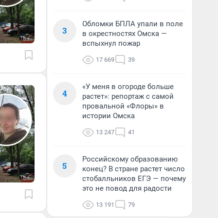
Обломки БПЛА упали в поле
3
в окрестностях Омска —
вспыхнул пожар
17 669
39
«У меня в огороде больше
4
растет»: репортаж с самой
провальной «Флоры» в
истории Омска
13 247
41
Российскому образованию
5
конец? В стране растет число
стобалльников ЕГЭ — почему
это не повод для радости
13 191
79