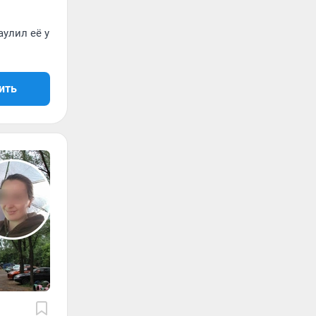
аулил её у
ить