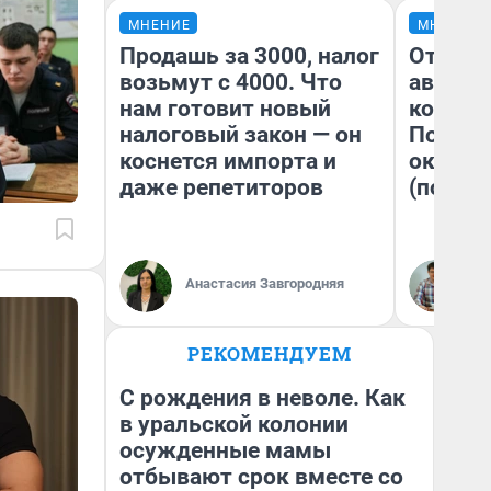
МНЕНИЕ
МНЕНИЕ
Продашь за 3000, налог
От сус
возьмут с 4000. Что
автобу
нам готовит новый
кондиц
налоговый закон — он
Почему
коснется импорта и
оказал
даже репетиторов
(почти 
Анастасия Завгородняя
Се
РЕКОМЕНДУЕМ
С рождения в неволе. Как
в уральской колонии
осужденные мамы
отбывают срок вместе со