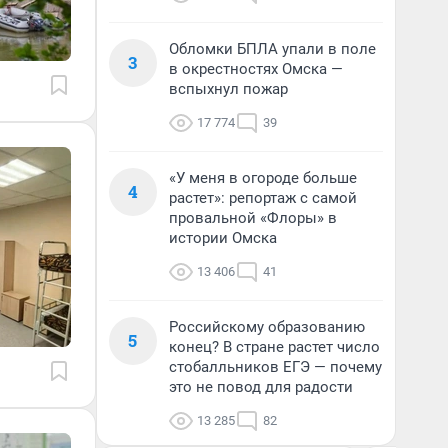
Обломки БПЛА упали в поле
3
в окрестностях Омска —
вспыхнул пожар
17 774
39
«У меня в огороде больше
4
растет»: репортаж с самой
провальной «Флоры» в
истории Омска
13 406
41
Российскому образованию
5
конец? В стране растет число
стобалльников ЕГЭ — почему
это не повод для радости
13 285
82