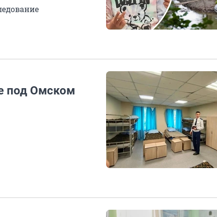
следование
ре под Омском