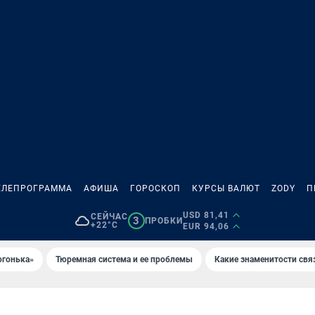
ЕЛЕПРОГРАММА
АФИША
ГОРОСКОП
КУРСЫ ВАЛЮТ
ZODY
П
USD 81,41
СЕЙЧАС
3
ПРОБКИ
+22°C
EUR 94,06
огонька»
Тюремная система и ее проблемы
Какие знаменитости свя