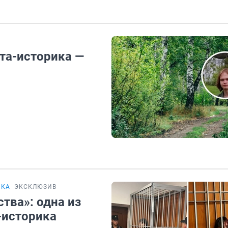
нта-историка —
ИКА
ЭКСКЛЮЗИВ
ства»: одна из
-историка