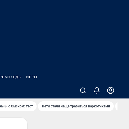
РОМОКОДЫ
ИГРЫ
заны с Омском: тест
Дети стали чаще травиться наркотиками
Появя