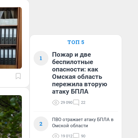
ТОП 5
Пожар и две
1
беспилотные
опасности: как
Омская область
пережила вторую
атаку БПЛА
29 090
22
ПВО отражает атаку БПЛА в
2
Омской области
19 012
90