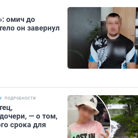
»: омич до
тело он завернул
У
ПОДРОБНОСТИ
тец,
очери, — о том,
го срока для