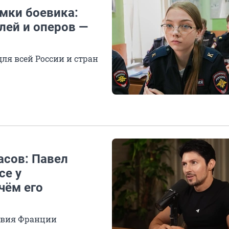
мки боевика:
лей и оперов —
ля всей России и стран
асов: Павел
се у
чём его
ствия Франции