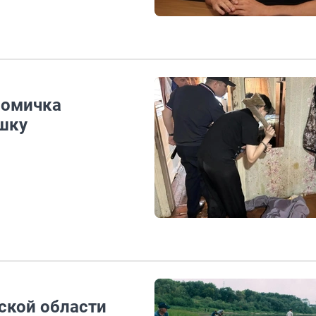
 омичка
шку
ской области