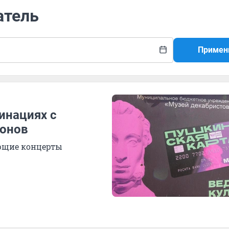
атель
Примен
инациях с
ионов
ющие концерты