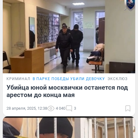
КРИМИНАЛ
В ПАРКЕ ПОБЕДЫ УБИЛИ ДЕВОЧКУ
ЭКСКЛЮЗИВ
Убийца юной москвички останется под
арестом до конца мая
28 апреля, 2025, 12:38
4 040
3