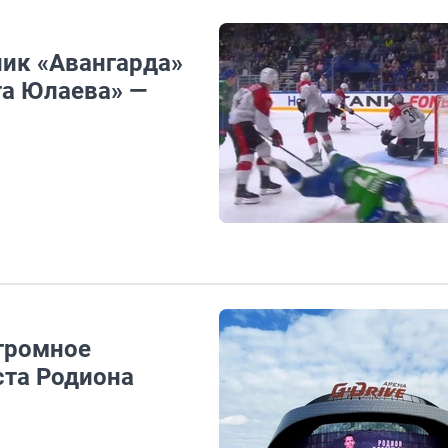
ник «Авангарда»
та Юлаева» —
огромное
ста Родиона