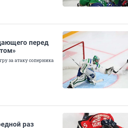
адающего перед
атом»
ру за атаку соперника
редной раз