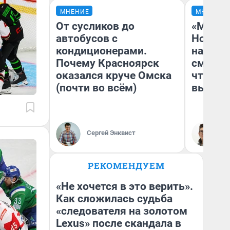
МНЕНИЕ
МНЕНИЕ
От сусликов до
«Мы ви
автобусов с
Нолана
кондиционерами.
настро
Почему Красноярск
смотре
оказался круче Омска
чтобы 
(почти во всём)
выгляд
Сергей Энквист
На
РЕКОМЕНДУЕМ
«Не хочется в это верить».
Как сложилась судьба
«следователя на золотом
Lexus» после скандала в