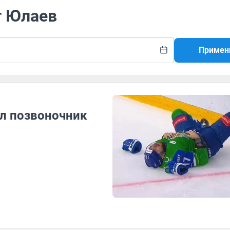
т Юлаев
Примен
л позвоночник