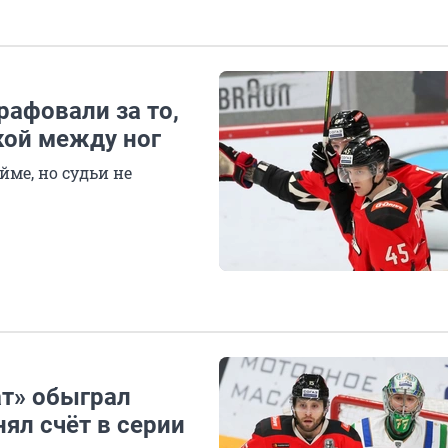
афовали за то,
кой между ног
ме, но судьи не
ат» обыграл
ял счёт в серии