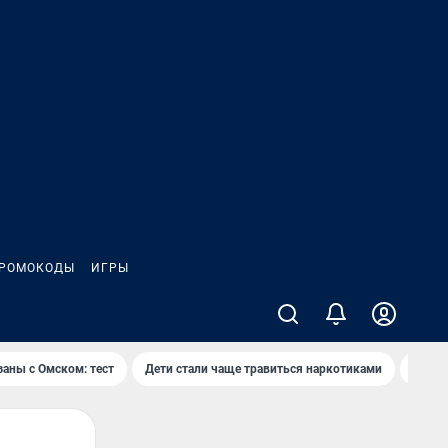
РОМОКОДЫ
ИГРЫ
заны с Омском: тест
Дети стали чаще травиться наркотиками
Появя