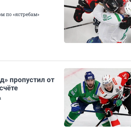
м по «ястребам»
д» пропустил от
счёте
а