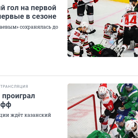
й гол на первой
первые в сезоне
аевым» сохранялась до
-ТРАНСЛЯЦИЯ
 проиграл
офф
ции ждёт казанский