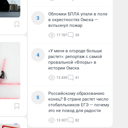
Обломки БПЛА упали в поле
3
в окрестностях Омска —
вспыхнул пожар
17 787
39
«У меня в огороде больше
4
растет»: репортаж с самой
провальной «Флоры» в
истории Омска
13 439
41
Российскому образованию
5
конец? В стране растет число
стобалльников ЕГЭ — почему
это не повод для радости
13 307
82