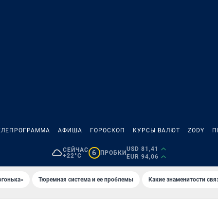
ЕЛЕПРОГРАММА
АФИША
ГОРОСКОП
КУРСЫ ВАЛЮТ
ZODY
П
USD 81,41
СЕЙЧАС
6
ПРОБКИ
+22°C
EUR 94,06
огонька»
Тюремная система и ее проблемы
Какие знаменитости свя