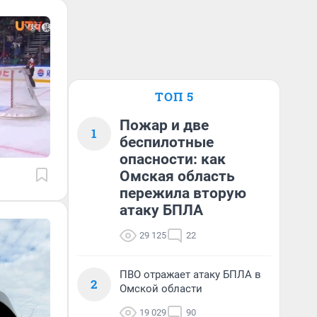
ТОП 5
Пожар и две
1
беспилотные
опасности: как
Омская область
пережила вторую
атаку БПЛА
29 125
22
ПВО отражает атаку БПЛА в
2
Омской области
19 029
90