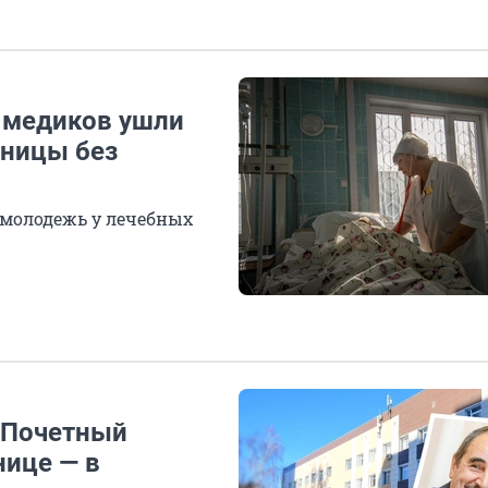
ч медиков ушли
ьницы без
 молодежь у лечебных
. Почетный
нице — в