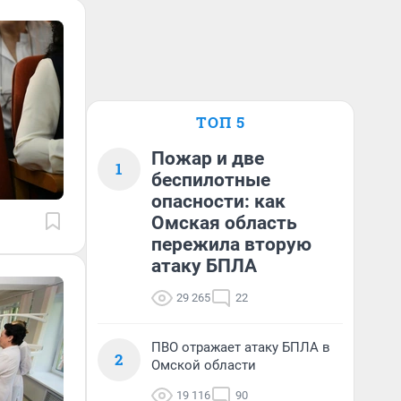
ТОП 5
Пожар и две
1
беспилотные
опасности: как
Омская область
пережила вторую
атаку БПЛА
29 265
22
ПВО отражает атаку БПЛА в
2
Омской области
19 116
90