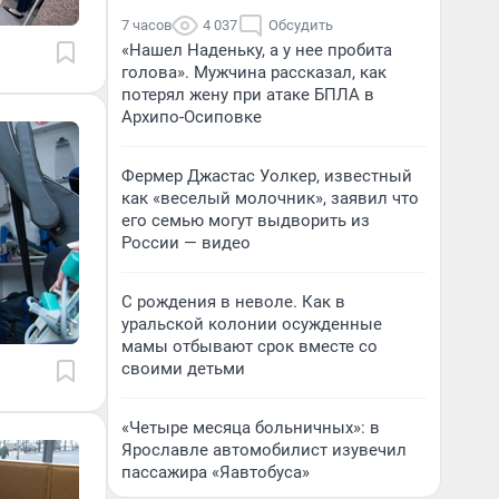
7 часов
4 037
Обсудить
«Нашел Наденьку, а у нее пробита
голова». Мужчина рассказал, как
потерял жену при атаке БПЛА в
Архипо-Осиповке
Фермер Джастас Уолкер, известный
как «веселый молочник», заявил что
его семью могут выдворить из
России — видео
С рождения в неволе. Как в
уральской колонии осужденные
мамы отбывают срок вместе со
своими детьми
«Четыре месяца больничных»: в
Ярославле автомобилист изувечил
пассажира «Яавтобуса»