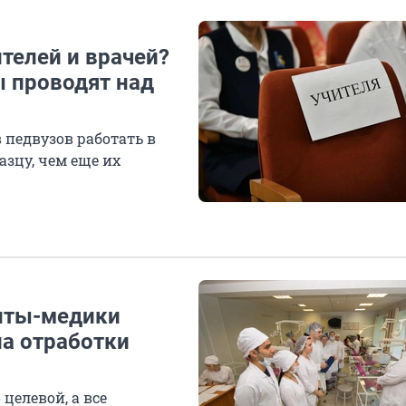
ителей и врачей?
ы проводят над
 педвузов работать в
зцу, чем еще их
енты-медики
а отработки
 целевой, а все