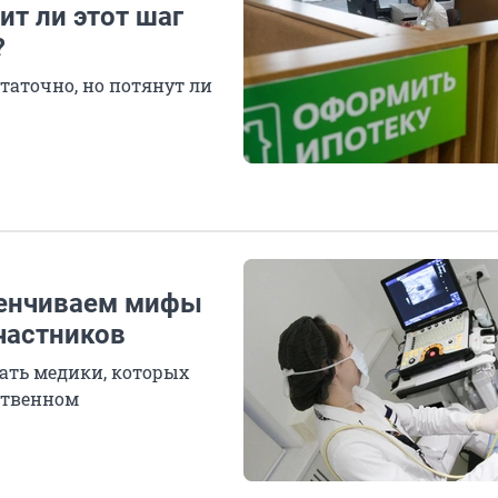
т ли этот шаг
?
таточно, но потянут ли
звенчиваем мифы
частников
ать медики, которых
ственном