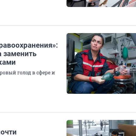
равоохранения»:
а заменить
ками
ровый голод в сфере и
почти