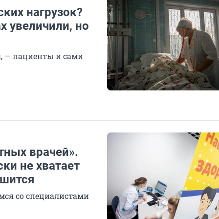
дских нагрузок?
х увеличили, но
я, — пациенты и сами
тных врачей».
ки не хватает
ешится
емся со специалистами