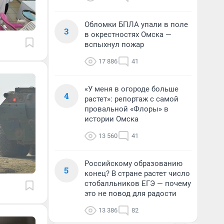
Обломки БПЛА упали в поле
3
в окрестностях Омска —
вспыхнул пожар
17 886
41
«У меня в огороде больше
4
растет»: репортаж с самой
провальной «Флоры» в
истории Омска
13 560
41
Российскому образованию
5
конец? В стране растет число
стобалльников ЕГЭ — почему
это не повод для радости
13 386
82