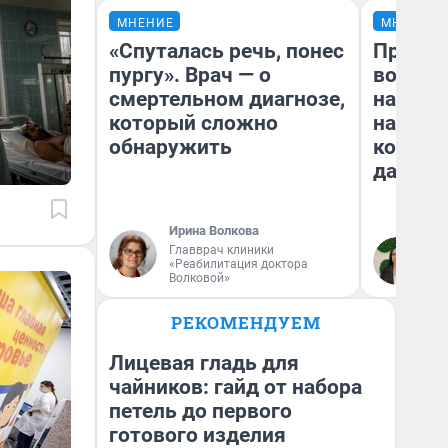
МНЕНИЕ
МНЕНИЕ
«Спуталась речь, понес
Продаш
пургу». Врач — о
возьмут
смертельном диагнозе,
нам го
который сложно
налого
обнаружить
коснет
даже р
Ирина Волкова
Главврач клиники
Ан
«Реабилитация доктора
Волковой»
РЕКОМЕНДУЕМ
Лицевая гладь для
чайников: гайд от набора
петель до первого
готового изделия