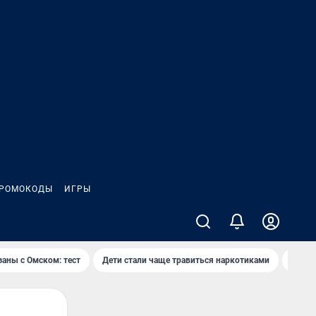
РОМОКОДЫ
ИГРЫ
заны с Омском: тест
Дети стали чаще травиться наркотиками
Появя