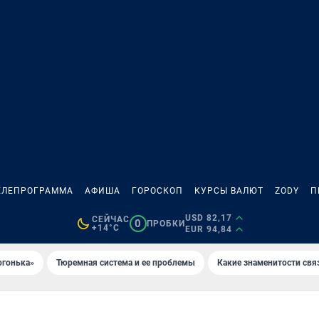
ЕЛЕПРОГРАММА
АФИША
ГОРОСКОП
КУРСЫ ВАЛЮТ
ZODY
П
USD 82,17
СЕЙЧАС
0
ПРОБКИ
+14°C
EUR 94,84
огонька»
Тюремная система и ее проблемы
Какие знаменитости свя