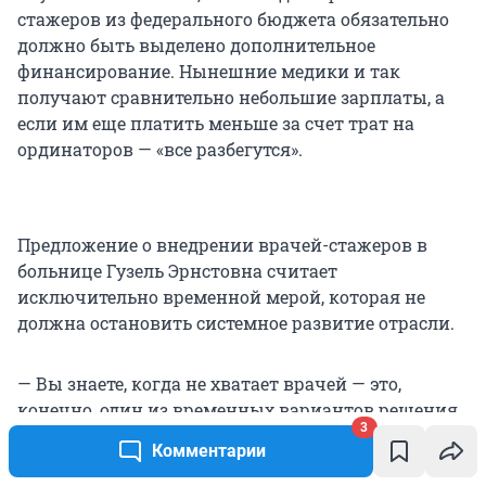
стажеров из федерального бюджета обязательно
должно быть выделено дополнительное
финансирование. Нынешние медики и так
получают сравнительно небольшие зарплаты, а
если им еще платить меньше за счет трат на
ординаторов — «все разбегутся».
Предложение о внедрении врачей-стажеров в
больнице Гузель Эрнстовна считает
исключительно временной мерой, которая не
должна остановить системное развитие отрасли.
— Вы знаете, когда не хватает врачей — это,
конечно, один из временных вариантов решения.
3
Но системным решением этого вопроса будет
Комментарии
продолжение той политики, которую объявил