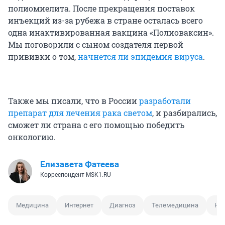
полиомиелита. После прекращения поставок
инъекций из-за рубежа в стране осталась всего
одна инактивированная вакцина «Полиоваксин».
Мы поговорили с сыном создателя первой
прививки о том,
начнется ли эпидемия вируса
.
Также мы писали, что в России
разработали
препарат для лечения рака светом
, и разбирались,
сможет ли страна с его помощью победить
онкологию.
Елизавета Фатеева
Корреспондент MSK1.RU
Медицина
Интернет
Диагноз
Телемедицина
Не