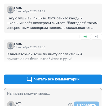
Гость
14 октября 2023, 14:11
Какую чушь вы пишите. Хотя сейчас каждый 
школьник себя экспертом считает. "Благодаря" таким 
интернетным экспертам поневоле складывается 
впечатление о состоянии культуры и образовании в 
+0
–1
России. Что касаемо врачей, конечно и врачи разные 
бывают, но в большинстве своём они честно, 
Гость
добросовестно и грамотно выполняют свой долг и в 
14 октября 2023, 13:30
этом я лично убедился когда были довольно 
С внематочной тоже по инету справитесь? А 
серьёзные проблемы со здоровьем. Только 
привиться от бешенства? Флаг в руки!
благодаря им, ну ещё конечно Богу, я живу хожу дышу 
люблю. /а мне уже за 70/.
+0
–0
Читать все комментарии
Гость
Отправить