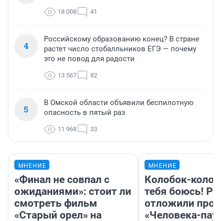
18 008
41
Российскому образованию конец? В стране
4
растет число стобалльников ЕГЭ — почему
это не повод для радости
13 567
82
В Омской области объявили беспилотную
5
опасность в пятый раз
11 968
33
МНЕНИЕ
МНЕНИЕ
«Финал не совпал с
Колобок-колобо
ожиданиями»: стоит ли
тебя боюсь! Ра
смотреть фильм
отложили прок
«Старый орел» на
«Человека-пау