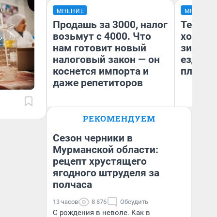
МНЕНИЕ
МНЕНИЕ
Продашь за 3000, налог
Тепло 
возьмут с 4000. Что
холодн
нам готовит новый
зимой.
налоговый закон — он
ездит н
коснется импорта и
плюсы 
даже репетиторов
РЕКОМЕНДУЕМ
Анастасия Завгородняя
Д
Сезон черники в
Мурманской области:
рецепт хрустящего
ягодного штруделя за
полчаса
13 часов
8 876
Обсудить
С рождения в неволе. Как в