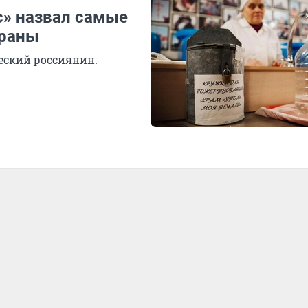
с» назвал самые
траны
ческий россиянин.