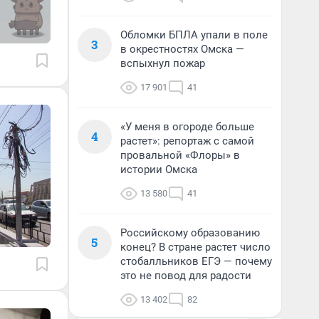
Обломки БПЛА упали в поле
3
в окрестностях Омска —
вспыхнул пожар
17 901
41
«У меня в огороде больше
4
растет»: репортаж с самой
провальной «Флоры» в
истории Омска
13 580
41
Российскому образованию
5
конец? В стране растет число
стобалльников ЕГЭ — почему
это не повод для радости
13 402
82