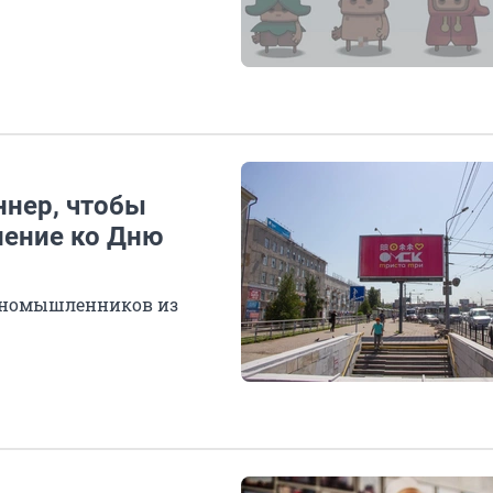
ннер, чтобы
ление ко Дню
диномышленников из