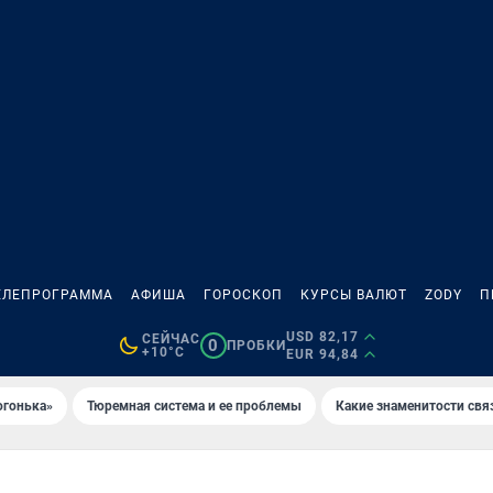
ЕЛЕПРОГРАММА
АФИША
ГОРОСКОП
КУРСЫ ВАЛЮТ
ZODY
П
USD 82,17
СЕЙЧАС
0
ПРОБКИ
+10°C
EUR 94,84
огонька»
Тюремная система и ее проблемы
Какие знаменитости свя