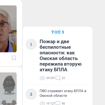
ТОП 5
Пожар и две
1
беспилотные
опасности: как
Омская область
пережила вторую
атаку БПЛА
29 291
22
ПВО отражает атаку БПЛА в
2
Омской области
19 127
90