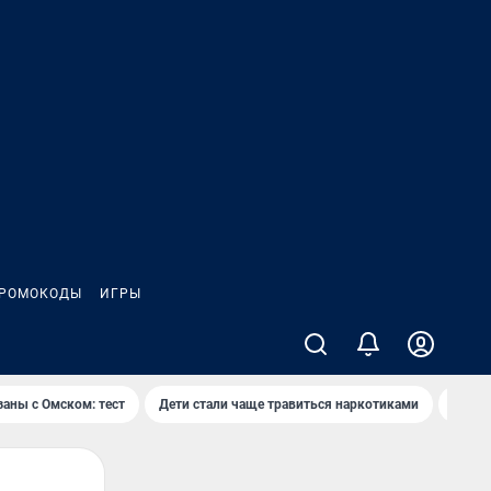
РОМОКОДЫ
ИГРЫ
заны с Омском: тест
Дети стали чаще травиться наркотиками
Появя