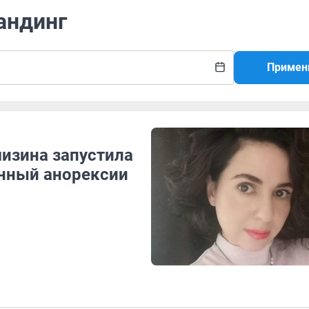
андинг
Примен
изина запустила
енный анорексии