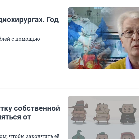
иохирургах. Год
блей с помощью
тку собственной
няться от
м, чтобы закончить её