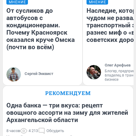
МНЕНИЕ
МНЕНИЕ
От сусликов до
Наследие, кото
автобусов с
чудом не разва
кондиционерами.
транспортный э
Почему Красноярск
разнес миф о «
оказался круче Омска
советских доро
(почти во всём)
Олег Арефьев
Блогер, предприн
Сергей Энквист
владелец в тран
бизнесе
РЕКОМЕНДУЕМ
Одна банка — три вкуса: рецепт
овощного ассорти на зиму для жителей
Архангельской области
8 часов
4 213
Обсудить