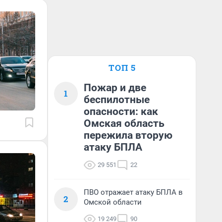
ТОП 5
Пожар и две
1
беспилотные
опасности: как
Омская область
пережила вторую
атаку БПЛА
29 551
22
ПВО отражает атаку БПЛА в
2
Омской области
19 249
90