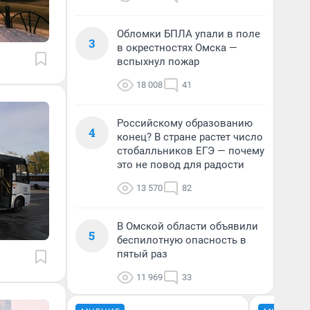
Обломки БПЛА упали в поле
3
в окрестностях Омска —
вспыхнул пожар
18 008
41
Российскому образованию
4
конец? В стране растет число
стобалльников ЕГЭ — почему
это не повод для радости
13 570
82
В Омской области объявили
5
беспилотную опасность в
пятый раз
11 969
33