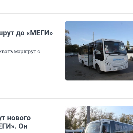
шрут до «МЕГИ»
ивать маршрут с
ут нового
ЕГИ». Он