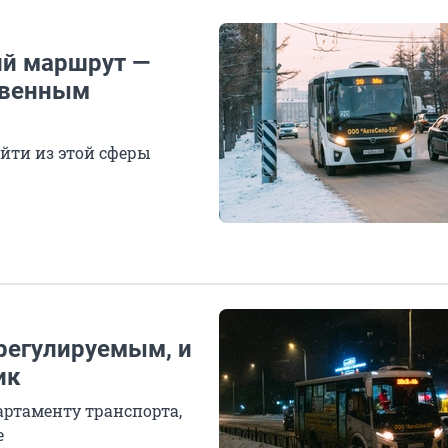
ий маршрут —
твенным
йти из этой сферы
 регулируемым, и
ик
артаменту транспорта,
е