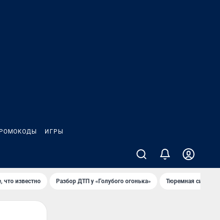
РОМОКОДЫ
ИГРЫ
, что известно
Разбор ДТП у «Голубого огонька»
Тюремная система