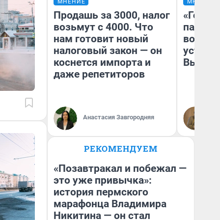
МНЕНИЕ
МНЕНИЕ
Продашь за 3000, налог
«Город
возьмут с 4000. Что
паперт
нам готовит новый
возмут
налоговый закон — он
устано
коснется импорта и
Высоцк
даже репетиторов
Иг
Анастасия Завгородняя
Ис
РЕКОМЕНДУЕМ
«Позавтракал и побежал —
это уже привычка»:
история пермского
марафонца Владимира
Никитина — он стал