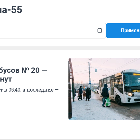
ла-55
Примен
бусов № 20 —
нут
в 05:40, а последние —