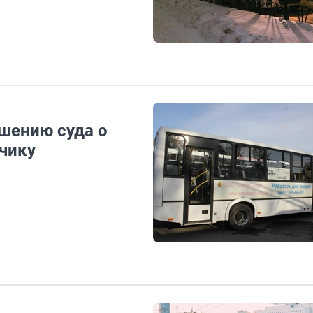
шению суда о
чику