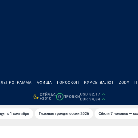
ЕЛЕПРОГРАММА
АФИША
ГОРОСКОП
КУРСЫ ВАЛЮТ
ZODY
П
USD 82,17
СЕЙЧАС
0
ПРОБКИ
+20°C
EUR 94,84
дут к 1 сентября
Главные тренды осени 2026
Сбили 7 человек — все