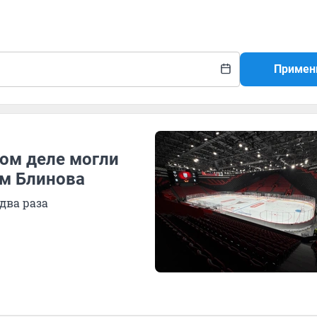
Примен
мом деле могли
им Блинова
два раза