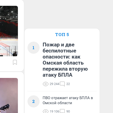
ТОП 5
Пожар и две
1
беспилотные
опасности: как
Омская область
пережила вторую
атаку БПЛА
29 244
22
ПВО отражает атаку БПЛА в
2
Омской области
19 106
90