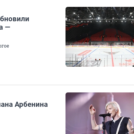
обновили
а —
огое
иана Арбенина