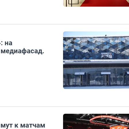
: на
 медиафасад.
имут к матчам