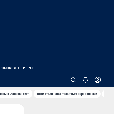
РОМОКОДЫ
ИГРЫ
заны с Омском: тест
Дети стали чаще травиться наркотиками
Появя