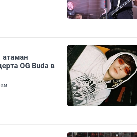
: атаман
ерта OG Buda в
ром