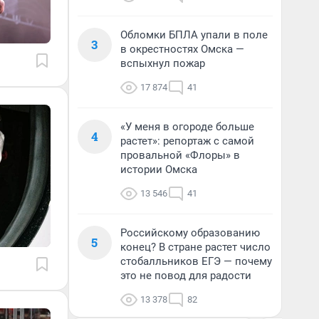
Обломки БПЛА упали в поле
3
в окрестностях Омска —
вспыхнул пожар
17 874
41
«У меня в огороде больше
4
растет»: репортаж с самой
провальной «Флоры» в
истории Омска
13 546
41
Российскому образованию
5
конец? В стране растет число
стобалльников ЕГЭ — почему
это не повод для радости
13 378
82