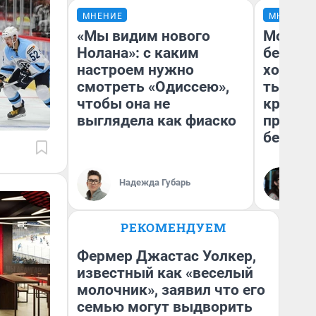
МНЕНИЕ
МНЕНИЕ
«Мы видим нового
Мой ба
Нолана»: с каким
береже
настроем нужно
хотела 
смотреть «Одиссею»,
тысяч,
чтобы она не
кредит,
выглядела как фиаско
приеха
безопа
Кс
Надежда Губарь
Ав
РЕКОМЕНДУЕМ
Фермер Джастас Уолкер,
известный как «веселый
молочник», заявил что его
семью могут выдворить