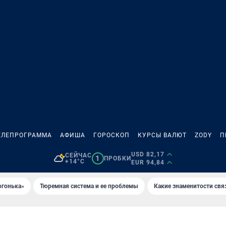
ЕЛЕПРОГРАММА
АФИША
ГОРОСКОП
КУРСЫ ВАЛЮТ
ZODY
П
USD 82,17
СЕЙЧАС
1
ПРОБКИ
+14°C
EUR 94,84
огонька»
Тюремная система и ее проблемы
Какие знаменитости свя