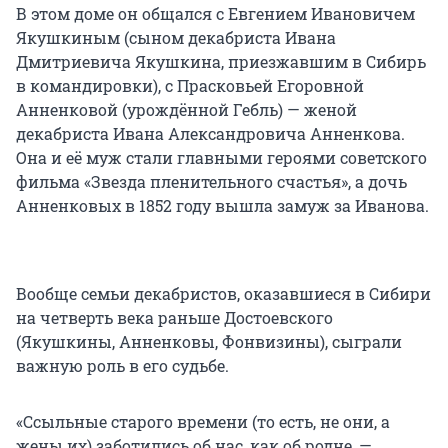
В этом доме он общался с Евгением Ивановичем
Якушкиным (сыном декабриста Ивана
Дмитриевича Якушкина, приезжавшим в Сибирь
в командировки), с Прасковьей Егоровной
Анненковой (урождённой Гебль) — женой
декабриста Ивана Александровича Анненкова.
Она и её муж стали главными героями советского
фильма «Звезда пленительного счастья», а дочь
Анненковых в 1852 году вышла замуж за Иванова.
Вообще семьи декабристов, оказавшиеся в Сибири
на четверть века раньше Достоевского
(Якушкины, Анненковы, Фонвизины), сыграли
важную роль в его судьбе.
«Ссыльные старого времени (то есть, не они, а
жены их) заботились об нас, как об родне, —