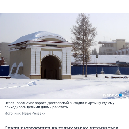
Через Тобольские ворота Достоевский выходил к Иртышу, где ему
приходилось целыми днями работать
Источник: 
Иван Рейзвих
Спали каторжники на голых нарах, укрываться