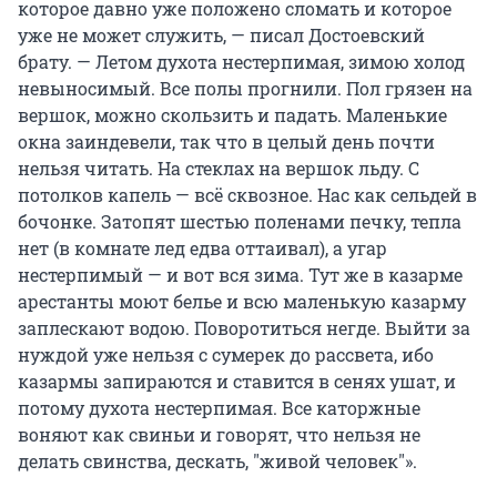
которое давно уже положено сломать и которое
уже не может служить, — писал Достоевский
брату. — Летом духота нестерпимая, зимою холод
невыносимый. Все полы прогнили. Пол грязен на
вершок, можно скользить и падать. Маленькие
окна заиндевели, так что в целый день почти
нельзя читать. На стеклах на вершок льду. С
потолков капель — всё сквозное. Нас как сельдей в
бочонке. Затопят шестью поленами печку, тепла
нет (в комнате лед едва оттаивал), а угар
нестерпимый — и вот вся зима. Тут же в казарме
арестанты моют белье и всю маленькую казарму
заплескают водою. Поворотиться негде. Выйти за
нуждой уже нельзя с сумерек до рассвета, ибо
казармы запираются и ставится в сенях ушат, и
потому духота нестерпимая. Все каторжные
воняют как свиньи и говорят, что нельзя не
делать свинства, дескать, "живой человек"».