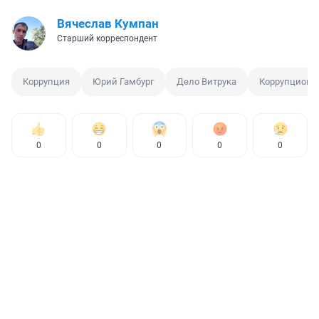
Вячеслав Кумпан
Старший корреспондент
Коррупция
Юрий Гамбург
Дело Витрука
Коррупционн
0
0
0
0
0