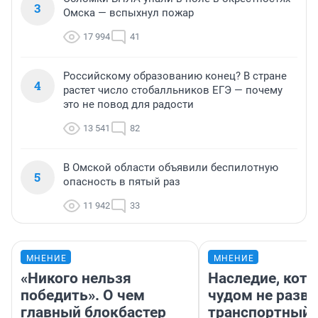
3
Омска — вспыхнул пожар
17 994
41
Российскому образованию конец? В стране
4
растет число стобалльников ЕГЭ — почему
это не повод для радости
13 541
82
В Омской области объявили беспилотную
5
опасность в пятый раз
11 942
33
МНЕНИЕ
МНЕНИЕ
«Никого нельзя
Наследие, кото
победить». О чем
чудом не разва
главный блокбастер
транспортный 