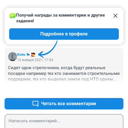
Получай награды за комментарии и другие 
задания!
Подробнее в профиле
КОММЕНТАРИИ
1
Конь 🐎
15 января 2021, 17:54
Сидят одни стрелочники, когда будут реальные 
посадки например тех кто занимается строительными 
подрядами, тех кто выделил земли под НТО одним 
лотом с пониженной стоимостью? Посадки например 
+2
–0
в омскэлектро где половина сумм оплаченных за 
подключения идёт в карманы а не в бюджет, и далее 
по списку
Читать все комментарии