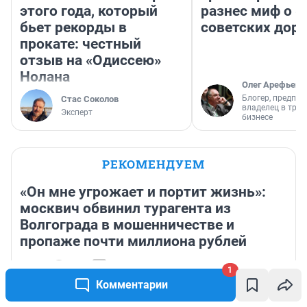
этого года, который
разнес миф о 
бьет рекорды в
советских доро
прокате: честный
отзыв на «Одиссею»
Нолана
Олег Арефьев
Блогер, предпри
Стас Соколов
владелец в тра
Эксперт
бизнесе
РЕКОМЕНДУЕМ
«Он мне угрожает и портит жизнь»:
москвич обвинил турагента из
Волгограда в мошенничестве и
пропаже почти миллиона рублей
9 часов
6 115
19
1
Накипело у младшей сестры: «Она уехала жить, а я
Комментарии
осталась быть хорошей»