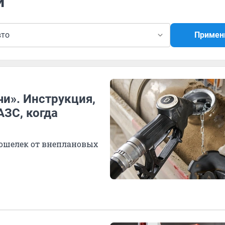
и
вто
Примен
и». Инструкция,
АЗС, когда
кошелек от внеплановых