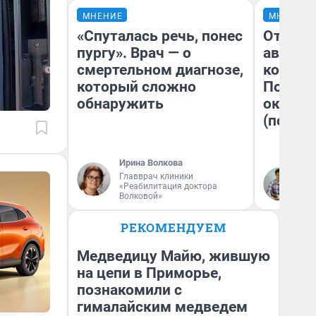
МНЕНИЕ
МНЕНИЕ
«Спуталась речь, понес
От сус
пургу». Врач — о
автобу
смертельном диагнозе,
кондиц
который сложно
Почему
обнаружить
оказал
(почти 
Ирина Волкова
Главврач клиники
Се
«Реабилитация доктора
Волковой»
РЕКОМЕНДУЕМ
Медведицу Майю, жившую
на цепи в Приморье,
познакомили с
гималайским медведем