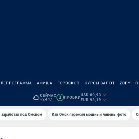
ЕЛЕПРОГРАММА
АФИША
ГОРОСКОП
КУРСЫ ВАЛЮТ
ZODY
П
USD 80,93
СЕЙЧАС
3
ПРОБКИ
+24°C
EUR 93,19
es заработал под Омском
Как Омск пережил мощный ливень: фото
О