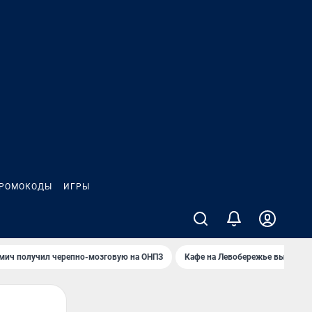
РОМОКОДЫ
ИГРЫ
мич получил черепно-мозговую на ОНПЗ
Кафе на Левобережье выгорело