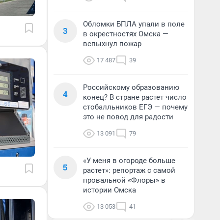
Обломки БПЛА упали в поле
3
в окрестностях Омска —
вспыхнул пожар
17 487
39
Российскому образованию
4
конец? В стране растет число
стобалльников ЕГЭ — почему
это не повод для радости
13 091
79
«У меня в огороде больше
5
растет»: репортаж с самой
провальной «Флоры» в
истории Омска
13 053
41