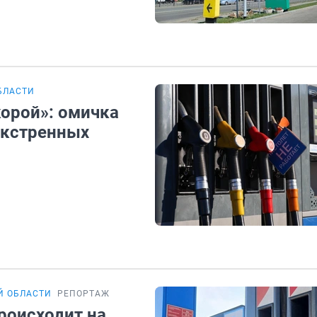
БЛАСТИ
корой»: омичка
экстренных
Й ОБЛАСТИ
РЕПОРТАЖ
роисходит на