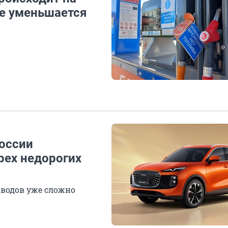
не уменьшается
России
рех недорогих
аводов уже сложно