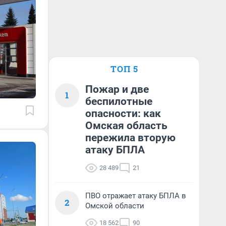
ТОП 5
Пожар и две
1
беспилотные
опасности: как
Омская область
пережила вторую
атаку БПЛА
28 489
21
ПВО отражает атаку БПЛА в
2
Омской области
18 562
90