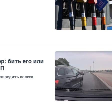
р: бить его или
ТП
овредить колеса