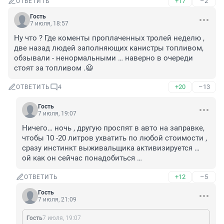
+17
–2
ОТВЕТИТЬ
Гость
7 июля, 18:57
Ну что ? Где коменты проплаченных тролей неделю , 
две назад людей заполняющих канистры топливом, 
обзывали - ненормальными … наверно в очереди 
стоят за топливом .😃
+20
–13
ОТВЕТИТЬ
4
Гость
7 июля, 19:07
Ничего… ночь , другую проспят в авто на заправке, 
чтобы 10 -20 литров ухватить по любой стоимости , 
сразу инстинкт выживальщика активизируется … 
ой как он сейчас понадобиться …
+12
–5
ОТВЕТИТЬ
Гость
7 июля, 21:09
Гость
7 июля, 19:07