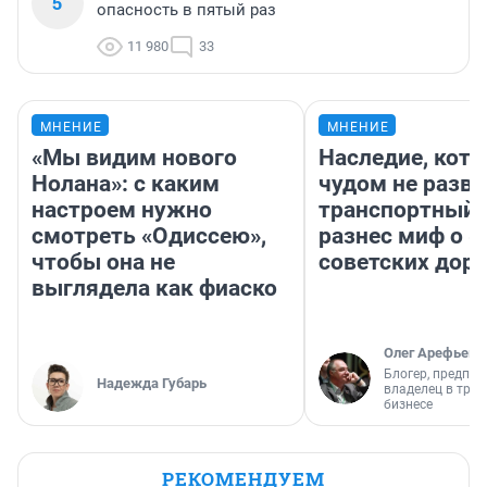
5
опасность в пятый раз
11 980
33
МНЕНИЕ
МНЕНИЕ
«Мы видим нового
Наследие, кото
Нолана»: с каким
чудом не разва
настроем нужно
транспортный 
смотреть «Одиссею»,
разнес миф о 
чтобы она не
советских доро
выглядела как фиаско
Олег Арефьев
Блогер, предпри
Надежда Губарь
владелец в тра
бизнесе
РЕКОМЕНДУЕМ