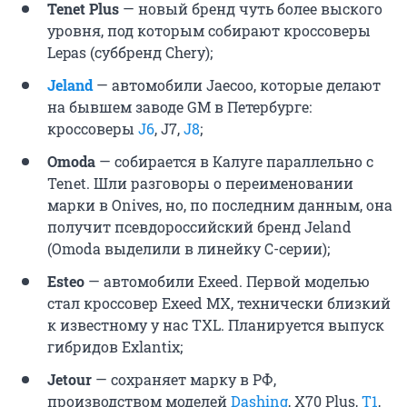
Tenet Plus
— новый бренд чуть более выского
уровня, под которым собирают кроссоверы
Lepas (суббренд Chery);
Jeland
— автомобили Jaecoo, которые делают
на бывшем заводе GM в Петербурге:
кроссоверы
J6
, J7,
J8
;
Omoda
— собирается в Калуге параллельно с
Tenet. Шли разговоры о переименовании
марки в Onives, но, по последним данным, она
получит псевдороссийский бренд Jeland
(Omoda выделили в линейку C-серии);
Esteo
— автомобили Exeed. Первой моделью
стал кроссовер Exeed MX, технически близкий
к известному у нас TXL. Планируется выпуск
гибридов Exlantix;
Jetour
— сохраняет марку в РФ,
производством моделей
Dashing
, X70 Plus,
T1
,