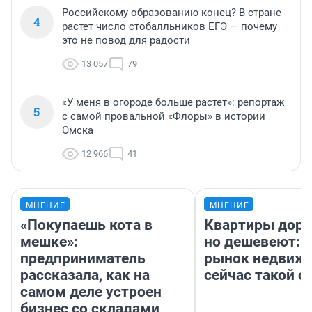
Российскому образованию конец? В стране
4
растет число стобалльников ЕГЭ — почему
это не повод для радости
13 057
79
«У меня в огороде больше растет»: репортаж
5
с самой провальной «Флоры» в истории
Омска
12 966
41
МНЕНИЕ
МНЕНИЕ
«Покупаешь кота в
Квартиры дор
мешке»:
но дешевеют: 
предприниматель
рынок недвиж
рассказала, как на
сейчас такой 
самом деле устроен
бизнес со складами