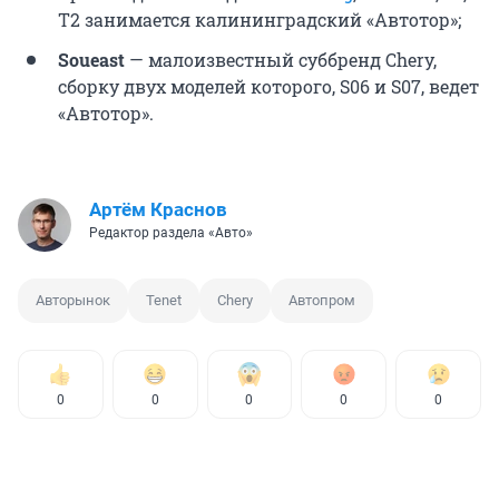
T2 занимается калининградский «Автотор»;
Soueast
— малоизвестный суббренд Chery,
сборку двух моделей которого, S06 и S07, ведет
«Автотор».
Артём Краснов
Редактор раздела «Авто»
Авторынок
Tenet
Chery
Автопром
0
0
0
0
0