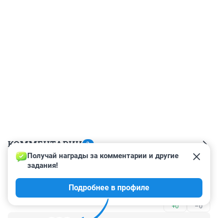
КОММЕНТАРИИ
3
Получай награды за комментарии и другие 
задания!
Гость
7 июля, 21:55
Подробнее в профиле
Ё- мобиль куда изчез?
+0
–0