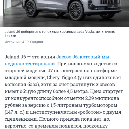
Jeland J6 поборется с топовыми версиями Lada Vesta: цены очень
близки
Источник: 
АГР Холдинг
Jeland J6 — это копия
Jaecoo J6, который мы
недавно тестировали
. При внешнем сходстве со
старшей моделью J7 он построен на платформе
младшей модели, Chery Tiggo 4 (у них одинаковая
колесная база), хотя за счет растянутых свесов
имеет общую длину более 4,5 метра. Цена стартует
от конкурентоспособной отметки 2,29 миллиона
рублей за версию с 1,5-литровым турбомотором
(147 л. с.) и шестиступенчатым «роботом» с двумя
сцеплениями. Полного привода пока нет, но,
вероятно, со временем появится, поскольку