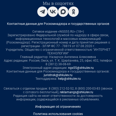
Мы в соцсетях
Контактные данные для Роскомнадзора и государственных органов
Сетевое издание «NGS55.RU» (18+)
Зарегистрировано Федеральной службой по надзору в сфере связи,
информационных технологий и массовых коммуникаций
(Роскомнадзор). Регистрационный номер и дата принятия решения о
регистрации - ЭЛ № ФС 77 - 78819 от 07.08.2020 г.
Учредитель: Общество с ограниченной ответственностью "ИНТЕРНЕТ
ТЕХНОЛОГИИ"
Главный редактор: Назарчук Ангелина Алексеевна
Адрес редакции: Россия, Омск, ул. Т. К. Щербанева, 25, офис 402, телефон
8 (3812) 38-08-69
Электронный адрес редакции:
ngs55@shkulev.ru
Контактные данные для Роскомнадзора и государственных органов:
juristnsk@shkulev.ru
Техподдержка:
help@shkulev.ru
Связаться с отделом продаж: 8 (383) 212-52-52, 8 (800) 200-03-83 (звонок
с сотового бесплатный),
reklamangs@shkulev.ru
Редакция сайта не несет ответственности за достоверность
информации, содержащейся в рекламных объявлениях.
Информация об ограничениях
Политика использования cookies