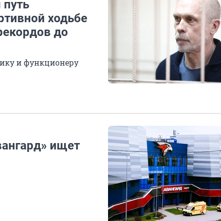
 путь
ртивной ходьбе
рекордов до
ику и функционеру
вангард» ищет