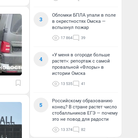
Обломки БПЛА упали в поле
3
в окрестностях Омска —
вспыхнул пожар
17 864
39
«У меня в огороде больше
4
растет»: репортаж с самой
провальной «Флоры» в
истории Омска
13 535
41
Российскому образованию
5
конец? В стране растет число
стобалльников ЕГЭ — почему
это не повод для радости
13 374
82