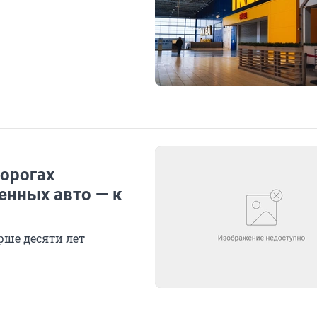
дорогах
енных авто — к
рше десяти лет