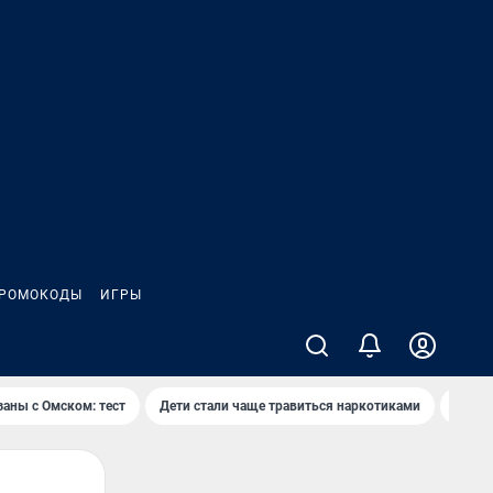
РОМОКОДЫ
ИГРЫ
заны с Омском: тест
Дети стали чаще травиться наркотиками
Появя