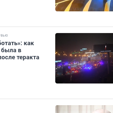
РВЬЮ
ботать»: как
 была в
после теракта