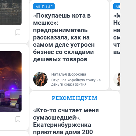
МНЕНИЕ
МНЕНИЕ
«Покупаешь кота в
«Мы ви
мешке»:
Нолана
предприниматель
настро
рассказала, как на
смотре
самом деле устроен
чтобы 
бизнес со складами
выгляд
дешевых товаров
Наталья Шорохова
На
Открыла кофейную точку на
деньги соцразвития
РЕКОМЕНДУЕМ
«Кто-то считает меня
сумасшедшей».
Екатеринбурженка
приютила дома 200