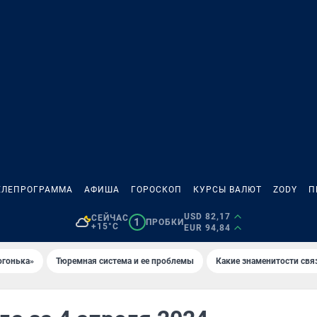
ЕЛЕПРОГРАММА
АФИША
ГОРОСКОП
КУРСЫ ВАЛЮТ
ZODY
П
USD 82,17
СЕЙЧАС
1
ПРОБКИ
+15°C
EUR 94,84
огонька»
Тюремная система и ее проблемы
Какие знаменитости свя