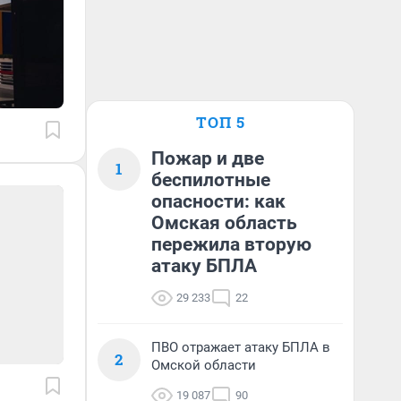
ТОП 5
Пожар и две
1
беспилотные
опасности: как
Омская область
пережила вторую
атаку БПЛА
29 233
22
ПВО отражает атаку БПЛА в
2
Омской области
19 087
90