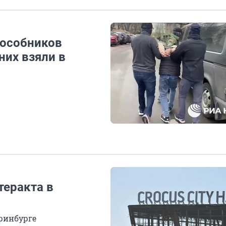
пособников
них взяли в
теракта в
ринбурге