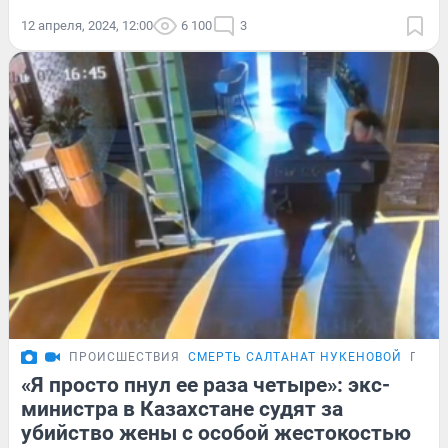
12 апреля, 2024, 12:00
6 100
3
ПРОИСШЕСТВИЯ
СМЕРТЬ САЛТАНАТ НУКЕНОВОЙ
ПОДР
«Я просто пнул ее раза четыре»: экс-
министра в Казахстане судят за
убийство жены с особой жестокостью