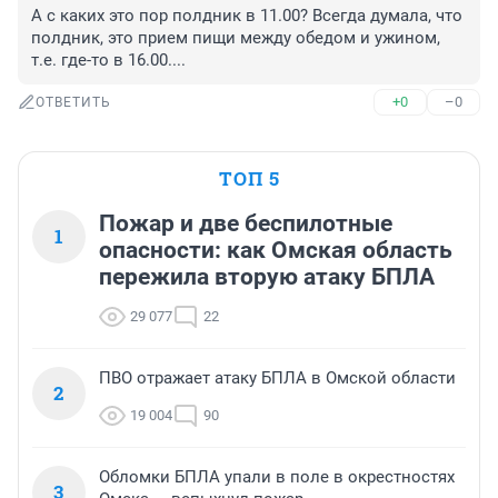
А с каких это пор полдник в 11.00? Всегда думала, что 
полдник, это прием пищи между обедом и ужином, 
т.е. где-то в 16.00....
+0
–0
ОТВЕТИТЬ
ТОП 5
Пожар и две беспилотные
1
опасности: как Омская область
пережила вторую атаку БПЛА
29 077
22
ПВО отражает атаку БПЛА в Омской области
2
19 004
90
Обломки БПЛА упали в поле в окрестностях
3