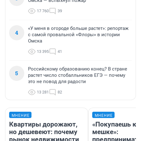
Омска — вспыхнул пожар
17 760
39
«У меня в огороде больше растет»: репортаж
4
с самой провальной «Флоры» в истории
Омска
13 395
41
Российскому образованию конец? В стране
5
растет число стобалльников ЕГЭ — почему
это не повод для радости
13 281
82
МНЕНИЕ
МНЕНИЕ
Квартиры дорожают,
«Покупаешь ко
но дешевеют: почему
мешке»:
рынок недвижимости
предпринимат