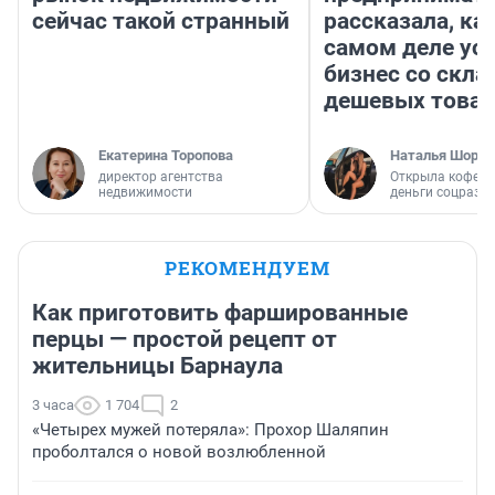
сейчас такой странный
рассказала, как
самом деле ус
бизнес со скл
дешевых това
Екатерина Торопова
Наталья Шорох
директор агентства
Открыла кофейн
недвижимости
деньги соцразв
РЕКОМЕНДУЕМ
Как приготовить фаршированные
перцы — простой рецепт от
жительницы Барнаула
3 часа
1 704
2
«Четырех мужей потеряла»: Прохор Шаляпин
проболтался о новой возлюбленной