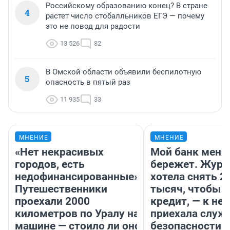
Российскому образованию конец? В стране
4
растет число стобалльников ЕГЭ — почему
это не повод для радости
13 526
82
В Омской области объявили беспилотную
5
опасность в пятый раз
11 935
33
МНЕНИЕ
МНЕНИЕ
«Нет некрасивых
Мой банк меня
городов, есть
бережет. Журн
недофинансированные».
хотела снять 2
Путешественники
тысяч, чтобы п
проехали 2000
кредит, — к не
километров по Уралу на
приехала служ
машине — стоило ли оно
безопасности