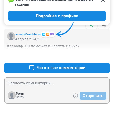
задания!
Гость
4 апреля 2024, 21:18
Подробнее в профиле
А смысл?
+0
–0
arcush@rambler.ru
4 апреля 2024, 21:08
Каааайф. Он поможет вылететь из кхл?
+0
–0
Читать все комментарии
Гость
Отправить
Войти