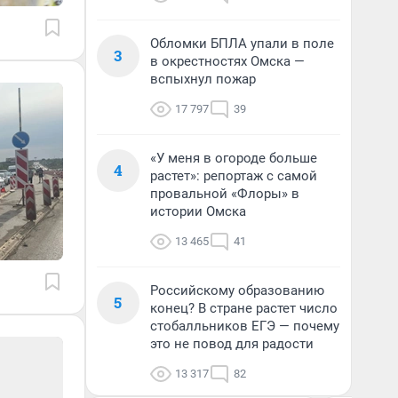
Обломки БПЛА упали в поле
3
в окрестностях Омска —
вспыхнул пожар
17 797
39
«У меня в огороде больше
4
растет»: репортаж с самой
провальной «Флоры» в
истории Омска
13 465
41
Российскому образованию
5
конец? В стране растет число
стобалльников ЕГЭ — почему
это не повод для радости
13 317
82