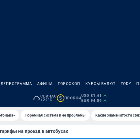
ЕЛЕПРОГРАММА
АФИША
ГОРОСКОП
КУРСЫ ВАЛЮТ
ZODY
П
USD 81,41
СЕЙЧАС
5
ПРОБКИ
+22°C
EUR 94,06
огонька»
Тюремная система и ее проблемы
Какие знаменитости свя
тарифы на проезд в автобусах