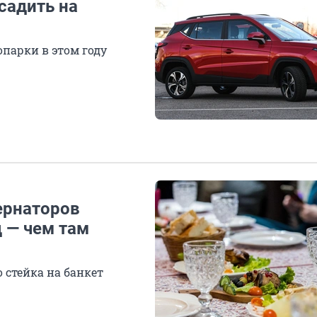
садить на
опарки в этом году
ернаторов
д — чем там
 стейка на банкет