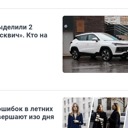
ыделили 2
квич». Кто на
ошибок в летних
вершают изо дня