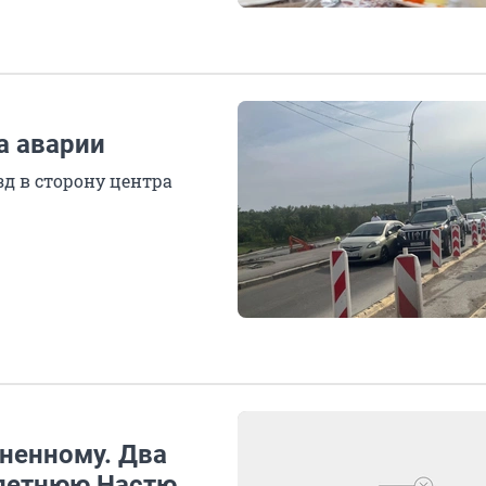
а аварии
д в сторону центра
ненному. Два
8-летнюю Настю