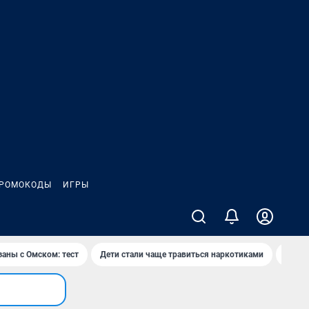
РОМОКОДЫ
ИГРЫ
заны с Омском: тест
Дети стали чаще травиться наркотиками
Появя