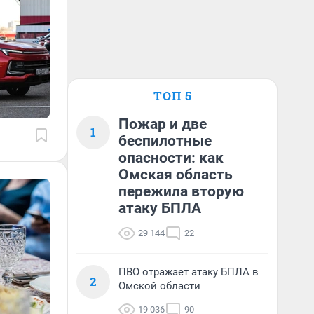
ТОП 5
Пожар и две
1
беспилотные
опасности: как
Омская область
пережила вторую
атаку БПЛА
29 144
22
ПВО отражает атаку БПЛА в
2
Омской области
19 036
90