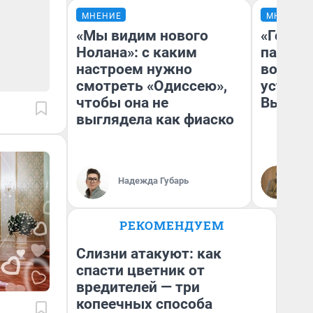
МНЕНИЕ
МНЕНИЕ
«Мы видим нового
«Город
Нолана»: с каким
паперт
настроем нужно
возмут
смотреть «Одиссею»,
устано
чтобы она не
Высоцк
выглядела как фиаско
Иг
Надежда Губарь
Ис
РЕКОМЕНДУЕМ
Слизни атакуют: как
спасти цветник от
вредителей — три
копеечных способа