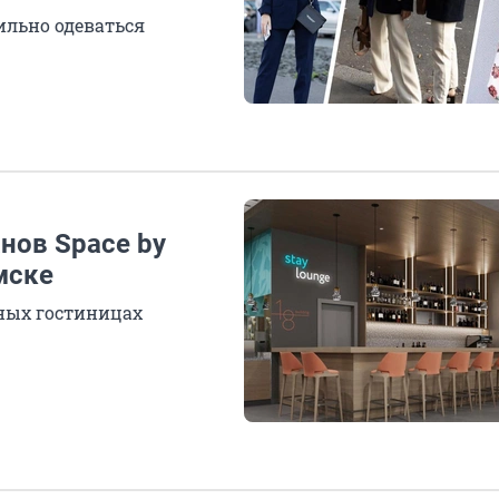
ильно одеваться
анов Space by
мске
чных гостиницах