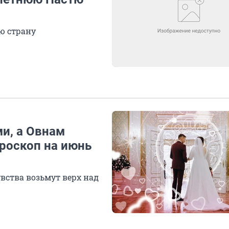
ю страну
и, а Овнам
роскоп на июнь
увства возьмут верх над