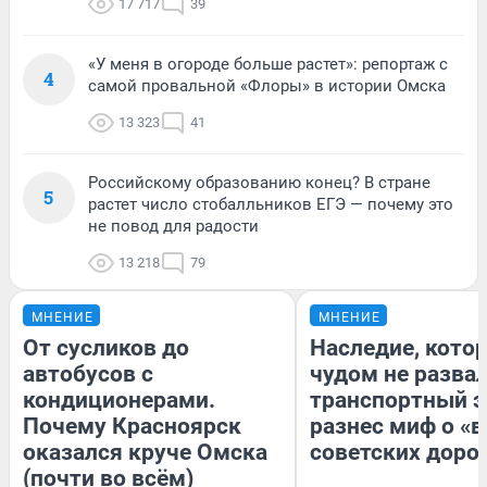
17 717
39
«У меня в огороде больше растет»: репортаж с
4
самой провальной «Флоры» в истории Омска
13 323
41
Российскому образованию конец? В стране
5
растет число стобалльников ЕГЭ — почему это
не повод для радости
13 218
79
МНЕНИЕ
МНЕНИЕ
От сусликов до
Наследие, кото
автобусов с
чудом не разва
кондиционерами.
транспортный э
Почему Красноярск
разнес миф о «
оказался круче Омска
советских доро
(почти во всём)