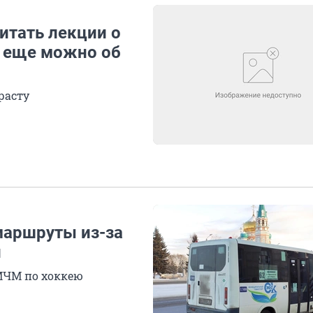
итать лекции о
е еще можно об
расту
маршруты из-за
и
МЧМ по хоккею