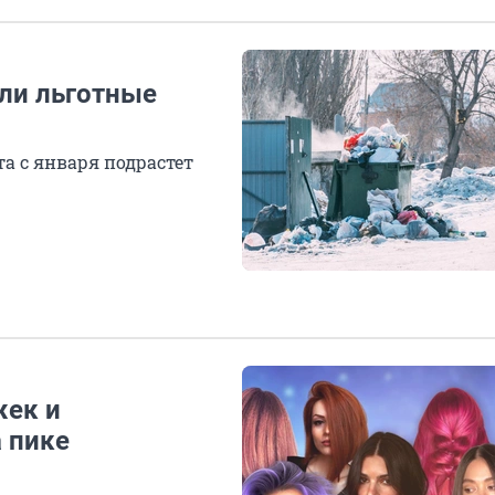
ли льготные
а с января подрастет
жек и
 пике