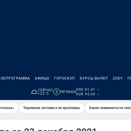
ЕЛЕПРОГРАММА
АФИША
ГОРОСКОП
КУРСЫ ВАЛЮТ
ZODY
П
USD 81,41
СЕЙЧАС
3
ПРОБКИ
+22°C
EUR 94,06
огонька»
Тюремная система и ее проблемы
Какие знаменитости свя