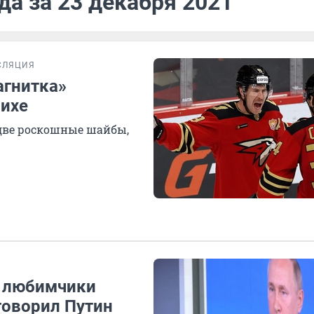
да за 23 декабря 2021
СЛЯЦИЯ
агнитка»
шихе
две роскошные шайбы,
и любимчики
 говорил Путин