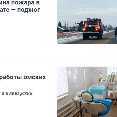
ина пожара в
ате — поджог
 работы омских
 и в январские