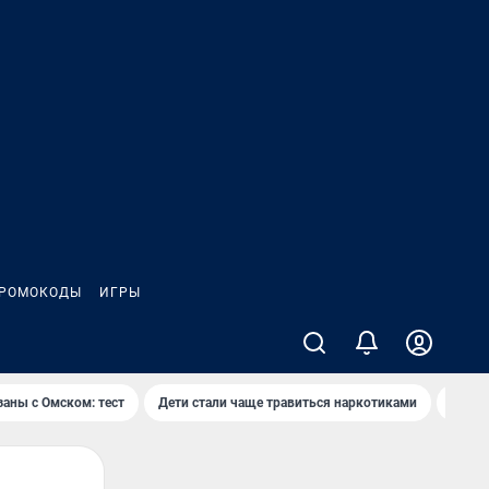
РОМОКОДЫ
ИГРЫ
заны с Омском: тест
Дети стали чаще травиться наркотиками
Появя