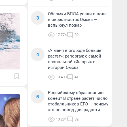
Обломки БПЛА упали в поле
3
в окрестностях Омска —
вспыхнул пожар
17 774
39
«У меня в огороде больше
4
растет»: репортаж с самой
провальной «Флоры» в
истории Омска
13 400
41
Российскому образованию
5
конец? В стране растет число
стобалльников ЕГЭ — почему
это не повод для радости
13 284
82