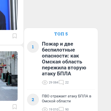
ТОП 5
Пожар и две
1
беспилотные
опасности: как
Омская область
пережила вторую
атаку БПЛА
29 084
22
ПВО отражает атаку БПЛА в
2
Омской области
19 010
90