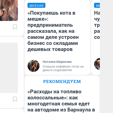
МНЕНИЕ
МНЕНИЕ
«Покупаешь кота в
Наслед
мешке»:
чудом 
предприниматель
трансп
рассказала, как на
разнес
самом деле устроен
советс
бизнес со складами
дешевых товаров
Ол
Наталья Шорохова
Бл
Открыла кофейную точку на
вл
деньги соцразвития
би
РЕКОМЕНДУЕМ
«Расходы на топливо
колоссальные»: как
многодетная семья едет
на автодоме из Барнаула в