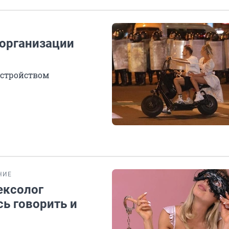
организации
устройством
НИЕ
сексолог
ь говорить и