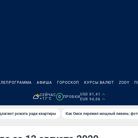
ЕЛЕПРОГРАММА
АФИША
ГОРОСКОП
КУРСЫ ВАЛЮТ
ZODY
П
USD 81,41
СЕЙЧАС
0
ПРОБКИ
+17°C
EUR 94,06
длагают рожать ради квартиры
Как Омск пережил мощный ливень: фот