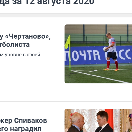
а за 12 августа 2020
 «Чертаново»,
утболиста
м уровне в своей
ижер Спиваков
его наградил