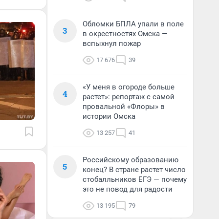
Обломки БПЛА упали в поле
3
в окрестностях Омска —
вспыхнул пожар
17 676
39
«У меня в огороде больше
4
растет»: репортаж с самой
провальной «Флоры» в
истории Омска
13 257
41
Российскому образованию
5
конец? В стране растет число
стобалльников ЕГЭ — почему
это не повод для радости
13 195
79