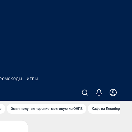
РОМОКОДЫ
ИГРЫ
о
Омич получил черепно-мозговую на ОНПЗ
Кафе на Левобережье в