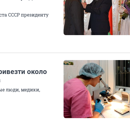
ста СССР президенту
ривезти около
а
е люди, медики,