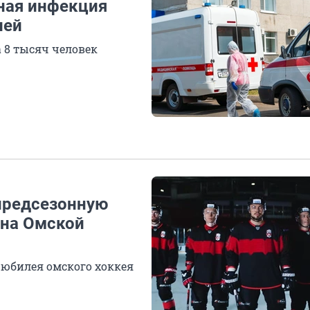
ная инфекция
лей
 8 тысяч человек
предсезонную
ена Омской
ь юбилея омского хоккея