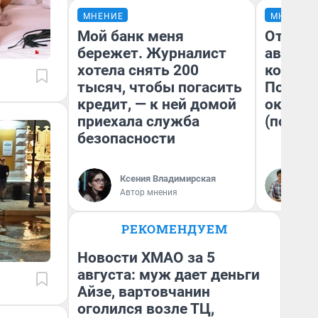
МНЕНИЕ
МНЕНИЕ
Мой банк меня
От сус
бережет. Журналист
автобу
хотела снять 200
кондиц
тысяч, чтобы погасить
Почему
кредит, — к ней домой
оказал
приехала служба
(почти 
безопасности
Ксения Владимирская
Се
Автор мнения
РЕКОМЕНДУЕМ
Новости ХМАО за 5
августа: муж дает деньги
Айзе, вартовчанин
оголился возле ТЦ,