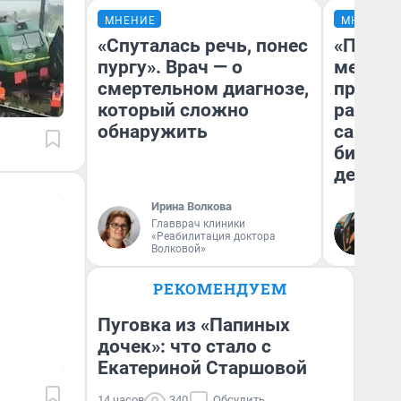
МНЕНИЕ
МНЕНИЕ
«Спуталась речь, понес
«Покуп
пургу». Врач — о
мешке»
смертельном диагнозе,
предпр
который сложно
рассказ
обнаружить
самом 
бизнес
дешевы
Ирина Волкова
На
Главврач клиники
«Реабилитация доктора
От
Волковой»
де
РЕКОМЕНДУЕМ
Пуговка из «Папиных
дочек»: что стало с
Екатериной Старшовой
14 часов
340
Обсудить