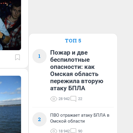
ТОП 5
Пожар и две
1
беспилотные
опасности: как
Омская область
пережила вторую
атаку БПЛА
28 942
22
ПВО отражает атаку БПЛА в
2
Омской области
18 942
90