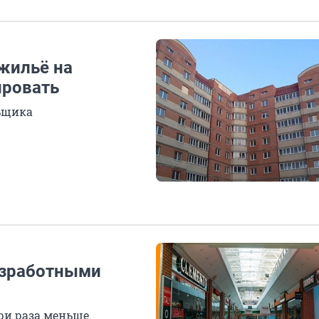
жильё на
ировать
льщика
езработными
три раза меньше