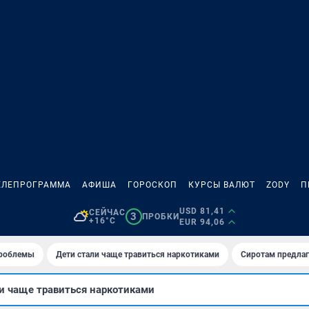
ЕЛЕПРОГРАММА
АФИША
ГОРОСКОП
КУРСЫ ВАЛЮТ
ZODY
П
USD 81,41
СЕЙЧАС
3
ПРОБКИ
+16°C
EUR 94,06
проблемы
Дети стали чаще травиться наркотиками
Сиротам предла
и чаще травиться наркотиками