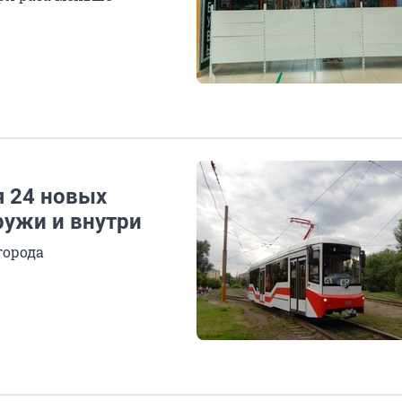
я 24 новых
ружи и внутри
города