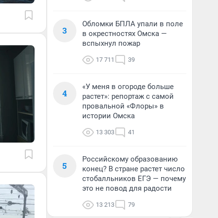
Обломки БПЛА упали в поле
3
в окрестностях Омска —
вспыхнул пожар
17 711
39
«У меня в огороде больше
4
растет»: репортаж с самой
провальной «Флоры» в
истории Омска
13 303
41
Российскому образованию
5
конец? В стране растет число
стобалльников ЕГЭ — почему
это не повод для радости
13 213
79