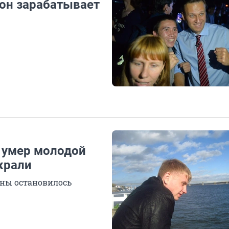
 он зарабатывает
 умер молодой
крали
ины остановилось