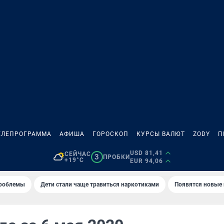
ЕЛЕПРОГРАММА
АФИША
ГОРОСКОП
КУРСЫ ВАЛЮТ
ZODY
П
USD 81,41
СЕЙЧАС
3
ПРОБКИ
+19°C
EUR 94,06
проблемы
Дети стали чаще травиться наркотиками
Появятся новые