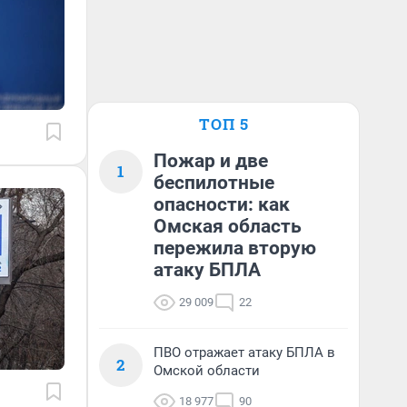
ТОП 5
Пожар и две
1
беспилотные
опасности: как
Омская область
пережила вторую
атаку БПЛА
29 009
22
ПВО отражает атаку БПЛА в
2
Омской области
18 977
90