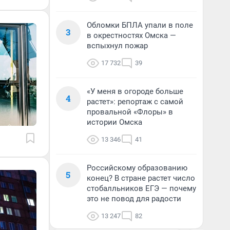
Обломки БПЛА упали в поле
3
в окрестностях Омска —
вспыхнул пожар
17 732
39
«У меня в огороде больше
4
растет»: репортаж с самой
провальной «Флоры» в
истории Омска
13 346
41
Российскому образованию
5
конец? В стране растет число
стобалльников ЕГЭ — почему
это не повод для радости
13 247
82