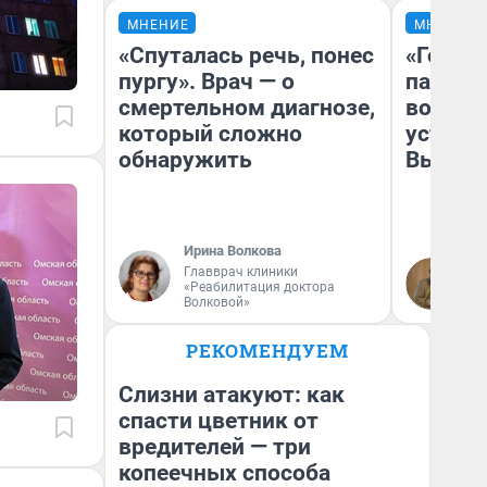
МНЕНИЕ
МНЕНИЕ
«Спуталась речь, понес
«Город
пургу». Врач — о
паперт
смертельном диагнозе,
возмут
который сложно
устано
обнаружить
Высоцк
Ирина Волкова
Главврач клиники
Иг
«Реабилитация доктора
Ис
Волковой»
РЕКОМЕНДУЕМ
Слизни атакуют: как
спасти цветник от
вредителей — три
копеечных способа