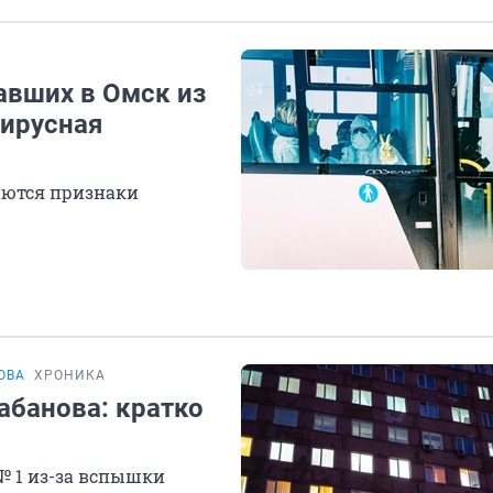
хавших в Омск из
вирусная
аются признаки
ОВА
ХРОНИКА
абанова: кратко
№ 1 из-за вспышки