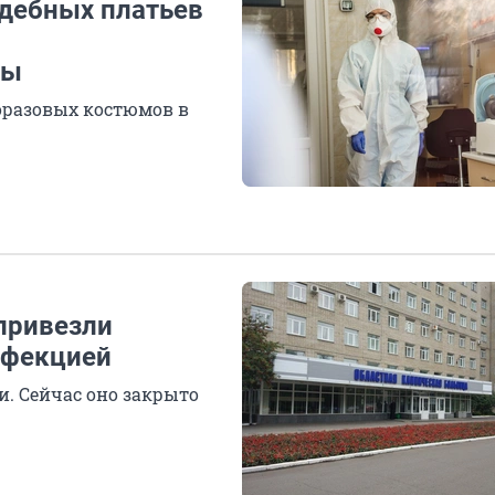
адебных платьев
мы
норазовых костюмов в
привезли
нфекцией
. Сейчас оно закрыто