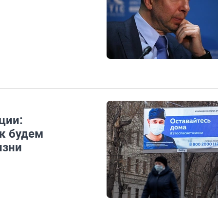
ции:
к будем
изни