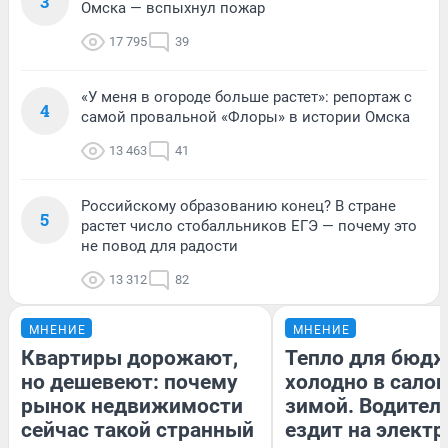
3
Омска — вспыхнул пожар
17 795
39
«У меня в огороде больше растет»: репортаж с
4
самой провальной «Флоры» в истории Омска
13 463
41
Российскому образованию конец? В стране
5
растет число стобалльников ЕГЭ — почему это
не повод для радости
13 312
82
МНЕНИЕ
МНЕНИЕ
Квартиры дорожают,
Тепло для бюдж
но дешевеют: почему
холодно в сало
рынок недвижимости
зимой. Водитель
сейчас такой странный
ездит на электр