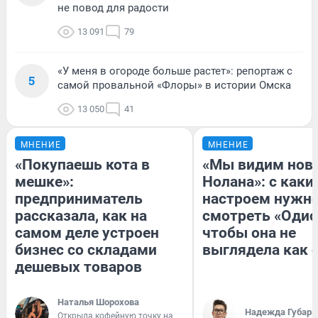
не повод для радости
13 091
79
«У меня в огороде больше растет»: репортаж с
5
самой провальной «Флоры» в истории Омска
13 050
41
МНЕНИЕ
МНЕНИЕ
«Покупаешь кота в
«Мы видим нов
мешке»:
Нолана»: с каки
предприниматель
настроем нужн
рассказала, как на
смотреть «Одис
самом деле устроен
чтобы она не
бизнес со складами
выглядела как 
дешевых товаров
Наталья Шорохова
Надежда Губарь
Открыла кофейную точку на