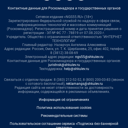
Контактные данные для Роскомнадзора и государственных органов
Сетевое издание «NGS55.RU» (18+)
Зарегистрировано Федеральной службой по надзору в сфере связи,
информационных технологий и массовых коммуникаций
(Роскомнадзор). Регистрационный номер и дата принятия решения о
регистрации - ЭЛ № ФС 77 - 78819 от 07.08.2020 г.
Учредитель: Общество с ограниченной ответственностью "ИНТЕРНЕТ
ТЕХНОЛОГИИ"
Главный редактор: Назарчук Ангелина Алексеевна
Адрес редакции: Россия, Омск, ул. Т. К. Щербанева, 25, офис 402, телефон
8 (3812) 38-08-69
Электронный адрес редакции:
ngs55@shkulev.ru
Контактные данные для Роскомнадзора и государственных органов:
juristnsk@shkulev.ru
Техподдержка:
help@shkulev.ru
Связаться с отделом продаж: 8 (383) 212-52-52, 8 (800) 200-03-83 (звонок
с сотового бесплатный),
reklamangs@shkulev.ru
Редакция сайта не несет ответственности за достоверность
информации, содержащейся в рекламных объявлениях.
Информация об ограничениях
Политика использования cookies
Рекомендательные системы
Пользовательское соглашение сервиса «Подписка без баннерной
рекламы»