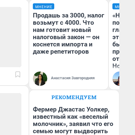
МНЕНИЕ
МНЕНИЕ
Продашь за 3000, налог
«Никог
возьмут с 4000. Что
победи
нам готовит новый
главны
налоговый закон — он
этого г
коснется импорта и
бьет р
даже репетиторов
прокат
отзыв 
Нолана
Ст
Анастасия Завгородняя
Эк
РЕКОМЕНДУЕМ
Фермер Джастас Уолкер,
известный как «веселый
молочник», заявил что его
семью могут выдворить