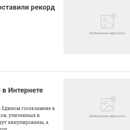
оставили рекорд
 в Интернете
 Едином госэкзамене в
ков, уличенных в
дут аннулированы, а
од...