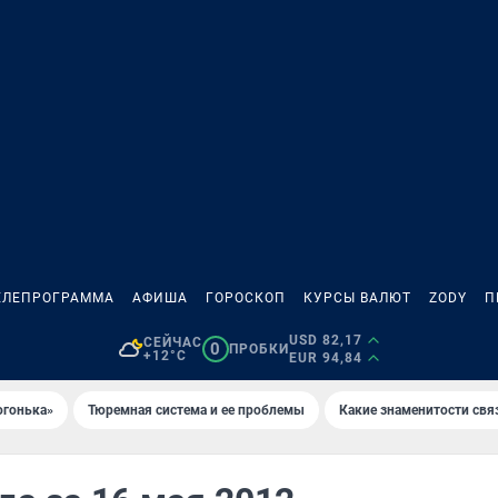
ЕЛЕПРОГРАММА
АФИША
ГОРОСКОП
КУРСЫ ВАЛЮТ
ZODY
П
USD 82,17
СЕЙЧАС
0
ПРОБКИ
+12°C
EUR 94,84
огонька»
Тюремная система и ее проблемы
Какие знаменитости свя