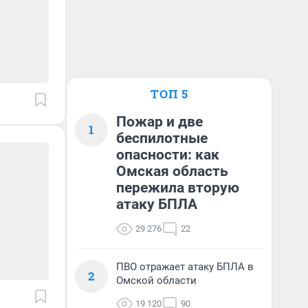
ТОП 5
Пожар и две
1
беспилотные
опасности: как
Омская область
пережила вторую
атаку БПЛА
29 276
22
ПВО отражает атаку БПЛА в
2
Омской области
19 120
90