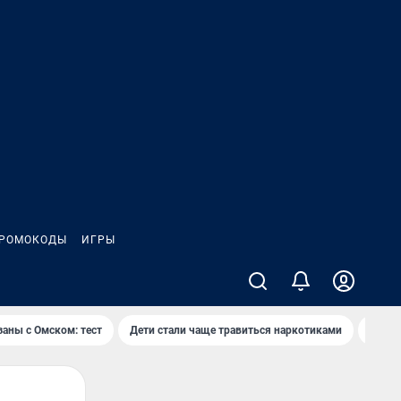
РОМОКОДЫ
ИГРЫ
заны с Омском: тест
Дети стали чаще травиться наркотиками
Появя