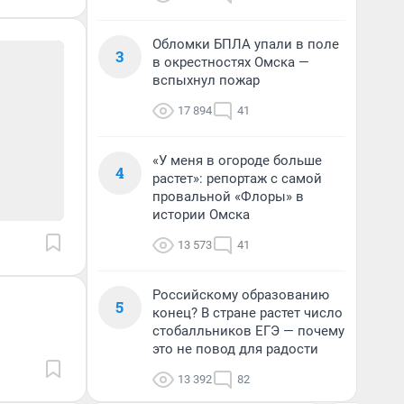
Обломки БПЛА упали в поле
3
в окрестностях Омска —
вспыхнул пожар
17 894
41
«У меня в огороде больше
4
растет»: репортаж с самой
провальной «Флоры» в
истории Омска
13 573
41
Российскому образованию
5
конец? В стране растет число
стобалльников ЕГЭ — почему
это не повод для радости
13 392
82