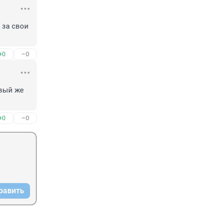
за свои 
+0
–0
вый же 
+0
–0
равить