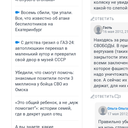
коляску не увиде
какой-то слепой
Восемь сбили, три упали.
Все, что известно об атаке
ОТВЕТИТЬ
беспилотников на
Гость
Екатеринбург
16 мая 2012, 2
Находясь за ре
С детства грезил о ГАЗ-24:
СВОБОДЫ. В приг
автоплюшкин переехал в
вертухаев (таки
маленький хутор и превратил
закрытости этих
свой двор в музей СССР
всеми заключенн
которое фашисто
Убедили, что смогут помочь:
надо уничтожать
знакомые похитили почти 3
все. А сейчас их
миллиона у бойца СВО из
держат, для них 
Омска
ОТВЕТИТЬ
3
«Это общий ребенок, а не „муж
помогает“»: истории семей,
Ольга-Ольга
где в декрет ушел отец
17 мая 2012,
Правильно уби
А вы знаете, какие
на ночь страш