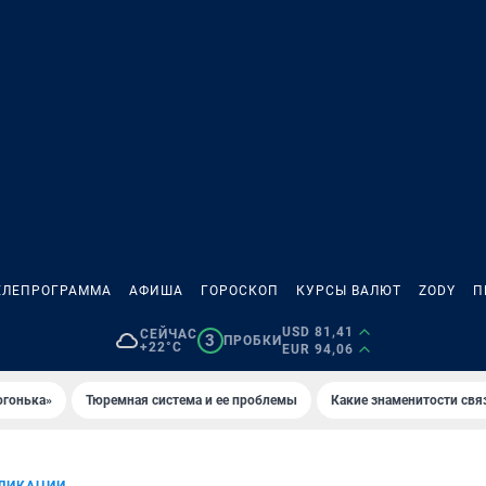
ЕЛЕПРОГРАММА
АФИША
ГОРОСКОП
КУРСЫ ВАЛЮТ
ZODY
П
USD 81,41
СЕЙЧАС
3
ПРОБКИ
+22°C
EUR 94,06
огонька»
Тюремная система и ее проблемы
Какие знаменитости свя