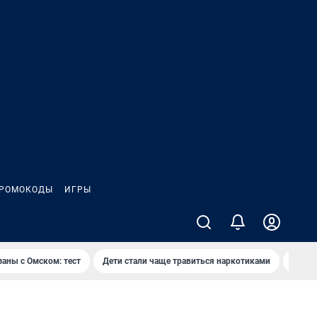
РОМОКОДЫ
ИГРЫ
заны с Омском: тест
Дети стали чаще травиться наркотиками
Появя