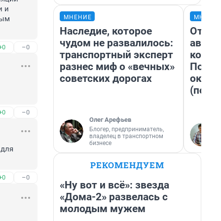
 и 
МНЕНИЕ
МНЕНИ
ым 
Наследие, которое
От су
чудом не развалилось:
автоб
+0
–0
транспортный эксперт
конди
разнес миф о «вечных»
Почем
советских дорогах
оказа
(почти
+0
–0
Олег Арефьев
Блогер, предприниматель,
владелец в транспортном
бизнесе
для 
РЕКОМЕНДУЕМ
+0
–0
«Ну вот и всё»: звезда
«Дома-2» развелась с
молодым мужем