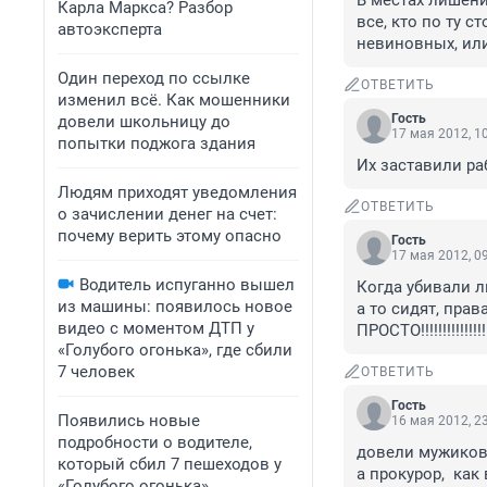
В местах лишени
Карла Маркса? Разбор
все, кто по ту с
автоэксперта
невиновных, ил
Один переход по ссылке
ОТВЕТИТЬ
изменил всё. Как мошенники
Гость
довели школьницу до
17 мая 2012, 1
попытки поджога здания
Их заставили ра
Людям приходят уведомления
ОТВЕТИТЬ
о зачислении денег на счет:
почему верить этому опасно
Гость
17 мая 2012, 0
Водитель испуганно вышел
Когда убивали лю
из машины: появилось новое
а то сидят, прав
видео с моментом ДТП у
ПРОСТО!!!!!!!!!!!!!!!!!!
«Голубого огонька», где сбили
7 человек
ОТВЕТИТЬ
Гость
Появились новые
16 мая 2012, 2
подробности о водителе,
довели мужиков 
который сбил 7 пешеходов у
а прокурор,  как
«Голубого огонька»