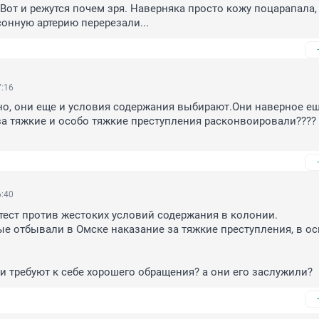
 Вот и режутся почем зря. Наверняка просто кожу поцарапала, 
сонную артерию перерезали...
7:16
но, они еще и условия содержания выбирают.Они наверное еще 
 за тяжкие и особо тяжкие преступления расконвоировали???? 
6:40
ест против жестоких условий содержания в колонии.

е отбывали в Омске наказание за тяжкие преступления, в осн
ни требуют к себе хорошего обращения? а они его заслужили?