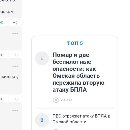
олютно 
 
сроком.
+0
–0
ТОП 5
Пожар и две
+0
–0
1
беспилотные
опасности: как
Омская область
лкивают, 
пережила вторую
атаку БПЛА
+0
–0
29 089
ПВО отражает атаку БПЛА в
2
Омской области