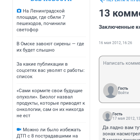
ПЕРЕЙТИ К ПУ
13 комм
На Ленинградской
площади, где сбили 7
пешеходов, починили
Заключенные к
светофор
16 мая 2012, 16:26
В Омске завоют сирены — где
их будет слышно
За какие публикации в
соцсетях вас уволят с работы:
список
Гость
«Сами кормите свои будущие
Войти
опухоли». Биолог назвал
продукты, которые приводят к
онкологии, сам он их никогда
Гость
не ест
17 мая 2012, 1
Да ладно вам тут
Можно ли было избежать
зонах насмотрел
ДТП с 8 пострадавшими на