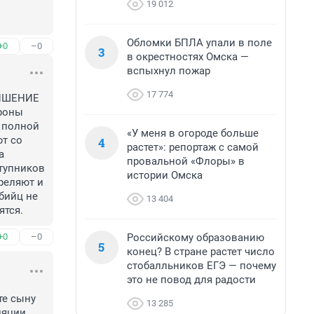
19 012
Обломки БПЛА упали в поле
+0
–0
3
в окрестностях Омска —
вспыхнул пожар
17 774
ИШЕНИЕ 
роны 
 полной 
«У меня в огороде больше
т со 
4
растет»: репортаж с самой
 
провальной «Флоры» в
упников  
истории Омска
реляют и 
бийц не 
13 404
ятся.
Российскому образованию
+0
–0
5
конец? В стране растет число
стобалльников ЕГЭ — почему
это не повод для радости
е сыну 
13 285
яции 