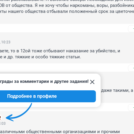
от общества. Я не хочу чтобы наркоманы, воры, разбойники
нты нашего общества отбывали положенный срок за цветочн
 10:23
аете, то в 12ой тоже отбывают наказание за убийство, и 
 и др. тяжкие и особо тяжкие статьи.
грады за комментарии и другие задания!
 15:53
не имеет права издеваться над людьми пускай даже такими, а 
Подробнее в профиле
ужно ввести смертную казнь......
8:03
различными общественными организациями и прочими 