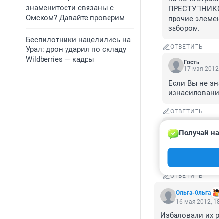
знаменитости связаны с
ПРЕСТУПНИКОВ 
Омском? Давайте проверим
прочие элеме
забором.
Беспилотники нацелились на
ОТВЕТИТЬ
Урал: дрон ударил по складу
Wildberries — кадры
Гость
17 мая 2012,
Если Вы не зн
изнасилование
ОТВЕТИТЬ
Гость
Получай на
17 мая 2012,
Никто, никто 
убийц давно н
ОТВЕТИТЬ
Ольга-Ольга
16 мая 2012, 1
Избаловали их 