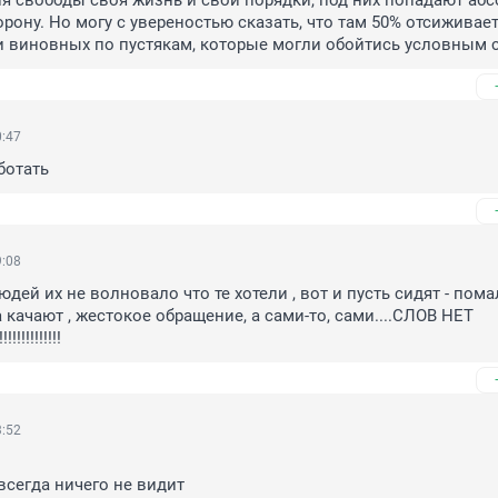
я свободы своя жизнь и свои порядки, под них попадают абс
торону. Но могу с увереностью сказать, что там 50% отсиживает
и виновных по пустякам, которые могли обойтись условным 
0:47
ботать
9:08
дей их не волновало что те хотели , вот и пусть сидят - пома
а качают , жестокое обращение, а сами-то, сами....СЛОВ НЕТ 
!!!!!!!!!!!
3:52


 всегда ничего не видит 
