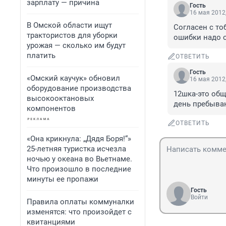
зарплату — причина
Гость
16 мая 2012,
В Омской области ищут
Согласен с то
трактористов для уборки
ошибки надо 
урожая — сколько им будут
платить
ОТВЕТИТЬ
Гость
«Омский каучук» обновил
16 мая 2012,
оборудование производства
12шка-это общ
высокооктановых
день пребыва
компонентов
ОТВЕТИТЬ
«Она крикнула: „Дядя Боря!“»
25-летняя туристка исчезла
ночью у океана во Вьетнаме.
Что произошло в последние
минуты ее пропажи
Гость
Войти
Правила оплаты коммуналки
изменятся: что произойдет с
квитанциями