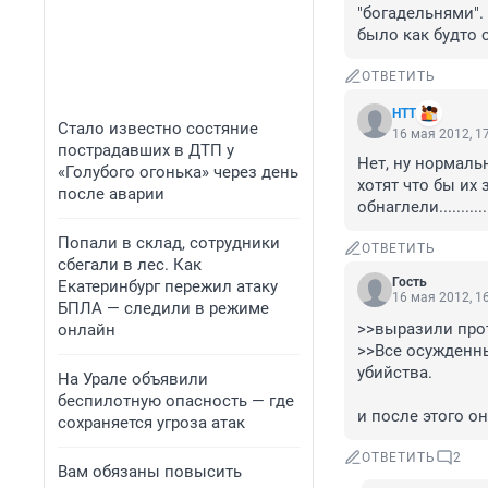
"богадельнями".
было как будто 
ОТВЕТИТЬ
НТТ
Стало известно состяние
16 мая 2012, 1
пострадавших в ДТП у
Нет, ну нормаль
«Голубого огонька» через день
хотят что бы их
после аварии
обнаглели...........
Попали в склад, сотрудники
ОТВЕТИТЬ
сбегали в лес. Как
Гость
Екатеринбург пережил атаку
16 мая 2012, 1
БПЛА — следили в режиме
>>выразили прот
онлайн
>>Все осужденны
убийства.

На Урале объявили
беспилотную опасность — где
и после этого о
сохраняется угроза атак
ОТВЕТИТЬ
2
Вам обязаны повысить