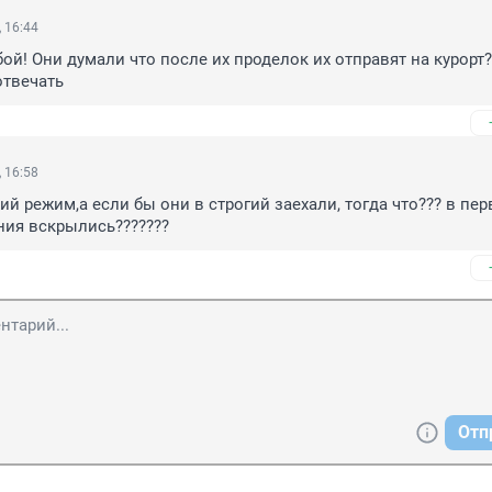
 16:44
бой! Они думали что после их проделок их отправят на курорт? 
отвечать
 16:58
ий режим,а если бы они в строгий заехали, тогда что??? в пер
ния вскрылись???????
Отп