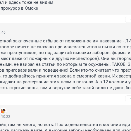
л и здесь тоже не видим 

 прокурор в Омске
1:46
шеткой заключенные отбывают положенное им наказание - Л
оворе ничего не сказано про издевательства и пытки со сто
х-же преступников, но под защитой высоких заборов, формы и
 мест даже от пожарных и других инспекторов). Они вытворяю
ыми, не взирая на статьи по которым те осуждены, ТАКОЕ! За
в приговаривали к повешению! Если кто-то считает что прест
, то добивайтесь принятия закона о смертной казни. Их расст
 кидают на растерзание этим псам в погонах. А в 12 колонии у
есть строгие зоны, там и вертухаи себе такой воли не дают, бо
 10:22
йц там не много, но есть. Про издевательства в колонии идит
илки рассказывайте. А высокие заборы необходимы для изол