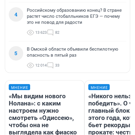
Российскому образованию конец? В стране
4
растет число стобалльников ЕГЭ — почему
это не повод для радости
13 623
82
В Омской области объявили беспилотную
5
опасность в пятый раз
12 014
33
МНЕНИЕ
МНЕНИЕ
«Мы видим нового
«Никого нельз
Нолана»: с каким
победить». О ч
настроем нужно
главный блокб
смотреть «Одиссею»,
этого года, ко
чтобы она не
бьет рекорды 
выглядела как фиаско
прокате: честн