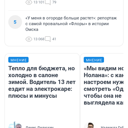
13 101
79
«У меня в огороде больше растет»: репортаж
5
с самой провальной «Флоры» в истории
Омска
13 068
41
МНЕНИЕ
МНЕНИЕ
Тепло для бюджета, но
«Мы видим нов
холодно в салоне
Нолана»: с как
зимой. Водитель 13 лет
настроем нужн
ездит на электрокаре:
смотреть «Оди
плюсы и минусы
чтобы она не
выглядела как
Денис Дедюхин
Надежда Губар