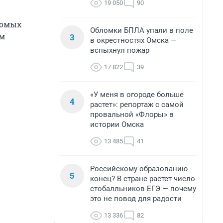
19 050
90
комых
Обломки БПЛА упали в поле
ям
3
в окрестностях Омска —
вспыхнул пожар
17 822
39
«У меня в огороде больше
4
растет»: репортаж с самой
провальной «Флоры» в
истории Омска
13 485
41
Российскому образованию
5
конец? В стране растет число
стобалльников ЕГЭ — почему
это не повод для радости
13 336
82