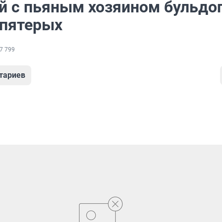
й с пьяным хозяином бульдо
 пятерых
7 799
тариев