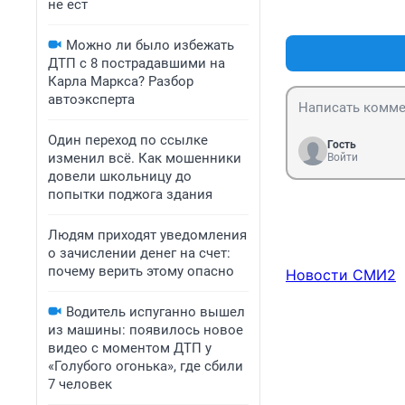
не ест
которые были в 
нормальный мужч
Можно ли было избежать
заступилась за 
ДТП с 8 пострадавшими на
Карла Маркса? Разбор
автоэксперта
Один переход по ссылке
Гость
изменил всё. Как мошенники
Войти
довели школьницу до
попытки поджога здания
Людям приходят уведомления
о зачислении денег на счет:
почему верить этому опасно
Новости СМИ2
Водитель испуганно вышел
из машины: появилось новое
видео с моментом ДТП у
«Голубого огонька», где сбили
7 человек