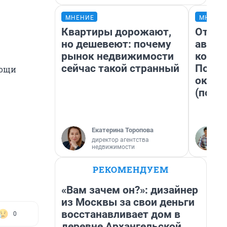
МНЕНИЕ
МНЕНИ
Квартиры дорожают,
От су
но дешевеют: почему
автоб
рынок недвижимости
конди
сейчас такой странный
Почем
мощи
оказа
(почти
Екатерина Торопова
директор агентства
недвижимости
РЕКОМЕНДУЕМ
«Вам зачем он?»: дизайнер
из Москвы за свои деньги
восстанавливает дом в
0
деревне Архангельской