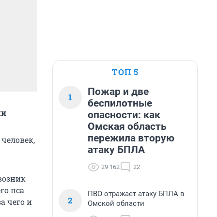
ТОП 5
Пожар и две
1
беспилотные
ми
опасности: как
Омская область
пережила вторую
 человек,
атаку БПЛА
29 162
22
возник
го пса
ПВО отражает атаку БПЛА в
2
а чего и
Омской области