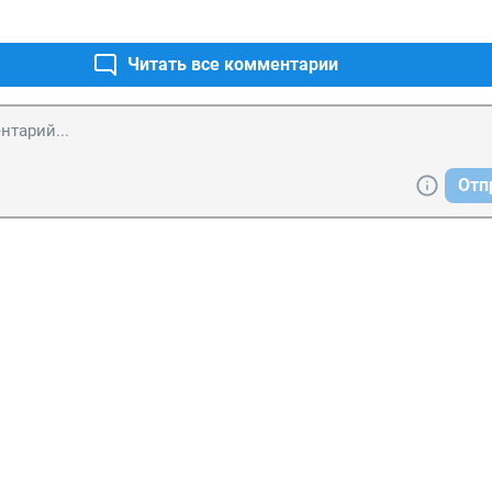
нетрезвом состоянии!!! И стали оскорблять жену этого парня!!
ина заступится за свою жену!!!! в потасовке вырвалась собак
свою семью.
Читать все комментарии
Отп