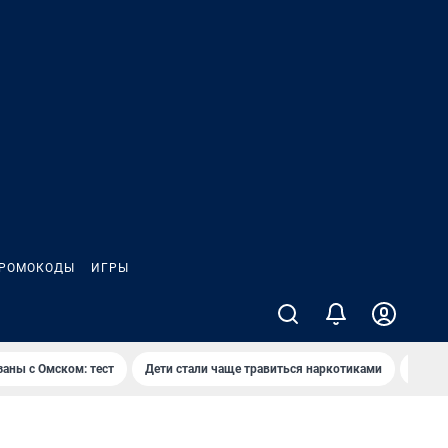
РОМОКОДЫ
ИГРЫ
заны с Омском: тест
Дети стали чаще травиться наркотиками
Появя