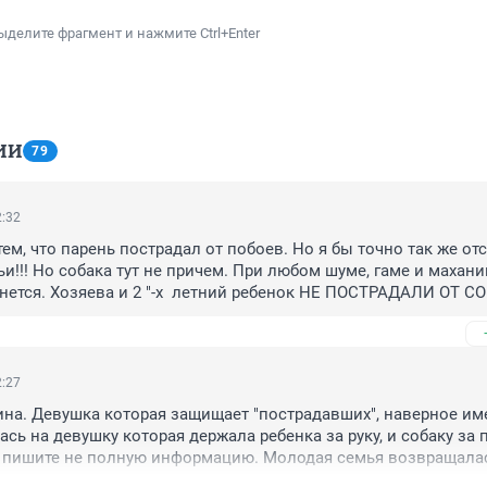
ыделите фрагмент и нажмите Ctrl+Enter
ИИ
79
2:32
тем, что парень пострадал от побоев. Но я бы точно так же отс
и!!! Но собака тут не причем. При любом шуме, гаме и махании
нется. Хозяева и 2 "-х  летний ребенок НЕ ПОСТРАДАЛИ ОТ СОБ
2:27
ина. Девушка которая защищает "пострадавших", наверное име
сь на девушку которая держала ребенка за руку, и собаку за п
а пишите не полную информацию. Молодая семья возвращалас
, РЕБЕНОК НЕ ПОСТРАДАЛ!!!! Пострадала только компания 5 ч