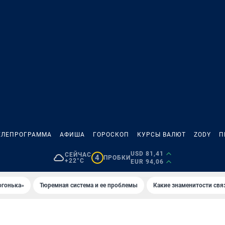
ЕЛЕПРОГРАММА
АФИША
ГОРОСКОП
КУРСЫ ВАЛЮТ
ZODY
П
USD 81,41
СЕЙЧАС
4
ПРОБКИ
+22°C
EUR 94,06
огонька»
Тюремная система и ее проблемы
Какие знаменитости свя