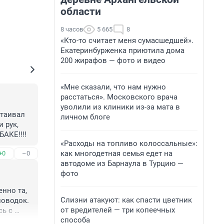
области
8 часов
5 665
8
«Кто-то считает меня сумасшедшей».
Екатеринбурженка приютила дома
200 жирафов — фото и видео
«Мне сказали, что нам нужно
расстаться». Московского врача
уволили из клиники из-за мата в
таивал 
личном блоге
 рук, 
АКЕ!!!!
«Расходы на топливо колоссальные»:
как многодетная семья едет на
+0
–0
автодоме из Барнаула в Турцию —
фото
нно та, 
Слизни атакуют: как спасти цветник
оводок. 
от вредителей — три копеечных
ь с 
способа
еловек, 