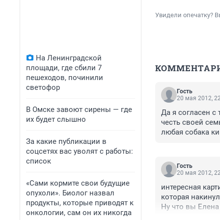
Увидели опечатку? В
На Ленинградской
КОММЕНТАР
площади, где сбили 7
пешеходов, починили
светофор
Гость
20 мая 2012, 2
В Омске завоют сирены — где
Да я согласен с 
их будет слышно
честь своей семь
любая собака ки
За какие публикации в
соцсетях вас уволят с работы:
список
Гость
20 мая 2012, 2
«Сами кормите свои будущие
интересная карт
опухоли». Биолог назвал
которая накинула
продукты, которые приводят к
Ну что вы Елен
онкологии, сам он их никогда
прогулки собаки