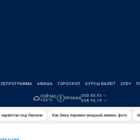
ЕЛЕПРОГРАММА
АФИША
ГОРОСКОП
КУРСЫ ВАЛЮТ
ZODY
П
USD 80,93
СЕЙЧАС
3
ПРОБКИ
+24°C
EUR 93,19
es заработал под Омском
Как Омск пережил мощный ливень: фото
О