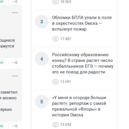
18 565
+0
–0
Обломки БПЛА упали в поле
3
в окрестностях Омска —
вспыхнул пожар
17 487
ющиеся 
ажутся 
Российскому образованию
4
конец? В стране растет число
+0
–0
стобалльников ЕГЭ — почему
это не повод для радости
13 091
заметил 
«У меня в огороде больше
и можно 
5
растет»: репортаж с самой
провальной «Флоры» в
ярких 
истории Омска
13 054
+0
–0