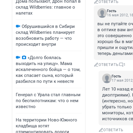
Дома полыхают, дрон попал в
ОТВЕТИТЬ
склад Wildberries: главное о
Гость
налетах
16 мая 2012, 1
вы не путайте оч
Обрушившийся в Сибири
в оптике вам ан
склад Wildberries планирует
это совершенно и
возобновить работу — что
хорошо бы в маг
происходит внутри
пришли и ощутил
теперь деньгами 
«Долго боялась
выходить на улицу». Мама
ОТВЕТИТЬ
1
искалеченного бойца — о том,
как спасает сына, который
Гость
17 мая 2012,
разбился по пути к невесте
Лет 10 назад 
Генерал с Урала стал главным
диоптриями). 
по беспилотникам: что о нем
(интересно, н
известно
убрать только
мониторы, кот
источников св
На территории Ново-Южного
кладбища хотят
ОТВЕТИТЬ
отремонтировать дороги