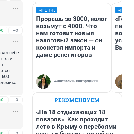
МНЕНИЕ
МНЕНИ
Продашь за 3000, налог
«Горо
возьмут с 4000. Что
папер
+0
–0
нам готовит новый
возму
налоговый закон — он
устан
коснется импорта и
Высоц
зал себе 
даже репетиторов
ова и 
о 
тся 
600 
Анастасия Завгородняя
адемика 
РЕКОМЕНДУЕМ
+0
–0
«На 18 отдыхающих 18
поваров». Как проходит
лето в Крыму с перебоями
света и бензина, водой по
+0
–0