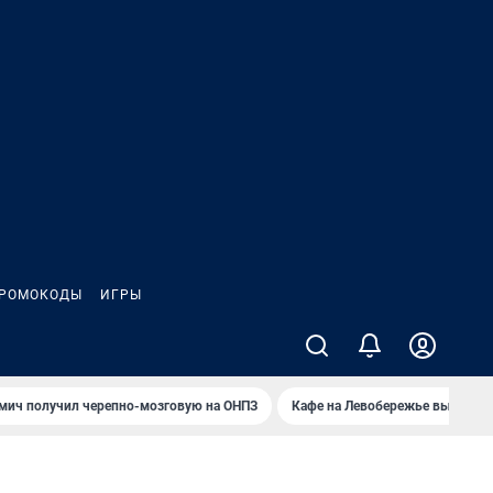
РОМОКОДЫ
ИГРЫ
мич получил черепно-мозговую на ОНПЗ
Кафе на Левобережье выгорело