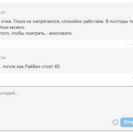
3:51
 очки. Глаза не напрягаются, спокойно работаем. В полторы т
сья можно.

того, чтобы поиграть, - многовато.
3:34
. почти как РайБен стоят XD
Отп