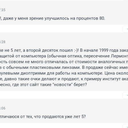
7:35
!!, даже у меня зрение улучшилось на процентов 80.
5:28
 не 5 лет, а второй десяток пошел :-)! В начале 1999 года зака
ащитой от компьютера (обычная оптика, пересечение Лермонт
сть совсем не много отличалась от стоимости аналогичных п
в с обычными пластиковыми линзами. В продаже сейчас имею
нулевыми диоптриями для работы на компьютере. Цена около 
те, давно такие очки делают и продают, к примеру институт ак
сно, где этот сайт такие "новости" берет?
4:06
тличаюся от тех, что продаются уже лет 5?