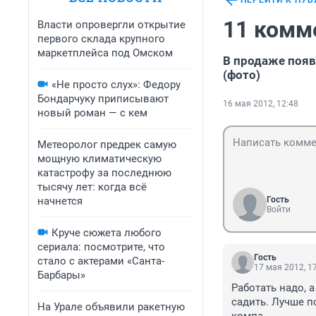
ПЕРЕЙТИ К ПУ
11 комм
Власти опровергли открытие
первого склада крупного
маркетплейса под Омском
В продаже появ
(фото)
«Не просто слух»: Федору
Бондарчуку приписывают
16 мая 2012, 12:48
новый роман — с кем
Метеоролог предрек самую
мощную климатическую
катастрофу за последнюю
тысячу лет: когда всё
начнется
Гость
Войти
Круче сюжета любого
сериала: посмотрите, что
Гость
стало с актерами «Санта-
17 мая 2012, 1
Барбары»
Работать надо, 
садить. Лучше по
На Урале объявили ракетную