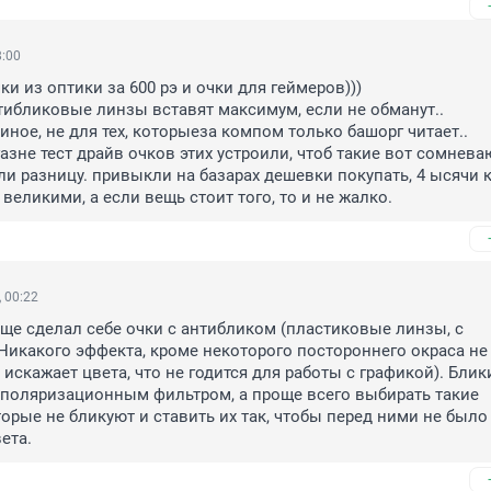
8:00
ки из оптики за 600 рэ и очки для геймеров)))

тибликовые линзы вставят максимум, если не обманут..

ное, не для тех, которыеза компом только башорг читает..

азне тест драйв очков этих устроили, чтоб такие вот сомнева
и разницу. привыкли на базарах дешевки покупать, 4 ысячи к
великими, а если вещь стоит того, то и не жалко.
 00:22
еще сделал себе очки с антибликом (пластиковые линзы, с 
Никакого эффекта, кроме некоторого постороннего окраса не 
о искажает цвета, что не годится для работы с графикой). Блик
 поляризационным фильтром, а проще всего выбирать такие 
орые не бликуют и ставить их так, чтобы перед ними не было 
ета.