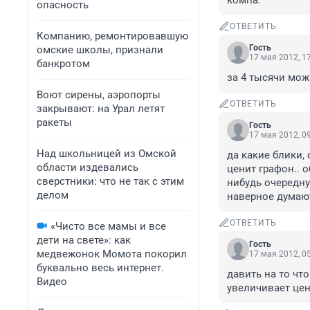
компа.
опасность
ОТВЕТИТЬ
Компанию, ремонтировавшую
Гость
омские школы, признали
17 мая 2012, 1
банкротом
за 4 тысячи мож
Воют сирены, аэропорты
ОТВЕТИТЬ
закрывают: на Урал летят
ракеты
Гость
17 мая 2012, 0
Над школьницей из Омской
да какие блики, 
области издевались
ценит графон.. 
сверстники: что не так с этим
нибудь очередну
делом
наверное думаю
ОТВЕТИТЬ
«Чисто все мамы и все
дети на свете»: как
Гость
медвежонок Момота покорил
17 мая 2012, 0
буквально весь интернет.
давить на то чт
Видео
увеличивает цену