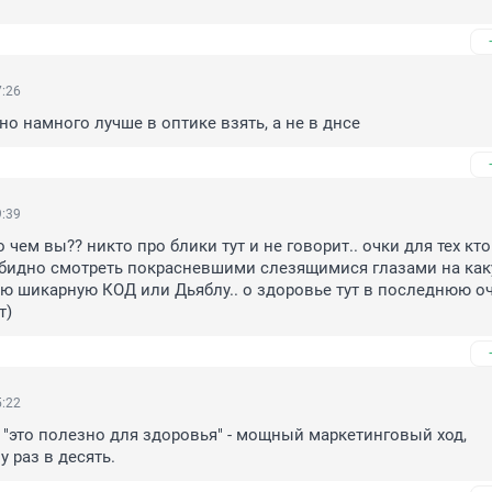
7:26
но намного лучше в оптике взять, а не в днсе
9:39
о чем вы?? никто про блики тут и не говорит.. очки для тех кто 
обидно смотреть покрасневшими слезящимися глазами на как
ю шикарную КОД или Дьяблу.. о здоровье тут в последнюю оч
т)
5:22
о "это полезно для здоровья" - мощный маркетинговый ход, 
 раз в десять.