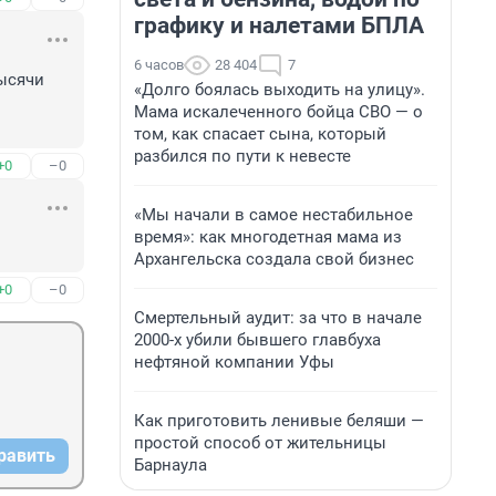
графику и налетами БПЛА
6 часов
28 404
7
ысячи 
«Долго боялась выходить на улицу».
Мама искалеченного бойца СВО — о
том, как спасает сына, который
разбился по пути к невесте
+0
–0
«Мы начали в самое нестабильное
время»: как многодетная мама из
Архангельска создала свой бизнес
+0
–0
Смертельный аудит: за что в начале
2000-х убили бывшего главбуха
нефтяной компании Уфы
Как приготовить ленивые беляши —
простой способ от жительницы
равить
Барнаула