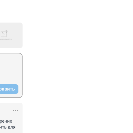
равить
рение 
ть для 