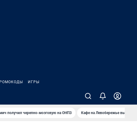
РОМОКОДЫ
ИГРЫ
мич получил черепно-мозговую на ОНПЗ
Кафе на Левобережье выгорело