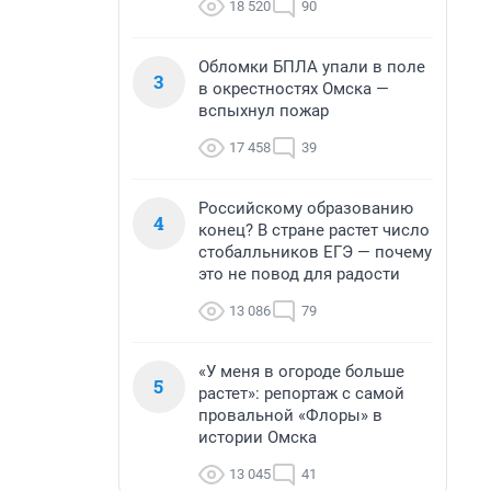
18 520
90
Обломки БПЛА упали в поле
3
в окрестностях Омска —
вспыхнул пожар
17 458
39
Российскому образованию
4
конец? В стране растет число
стобалльников ЕГЭ — почему
это не повод для радости
13 086
79
«У меня в огороде больше
5
растет»: репортаж с самой
провальной «Флоры» в
истории Омска
13 045
41