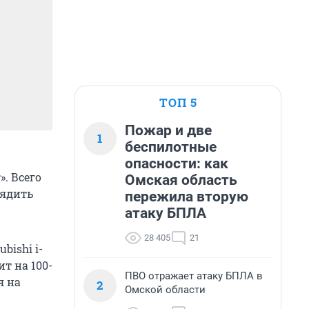
ТОП 5
Пожар и две
1
беспилотные
опасности: как
. Всего
Омская область
рядить
пережила вторую
атаку БПЛА
28 405
21
bishi i-
т на 100-
ПВО отражает атаку БПЛА в
я на
2
Омской области