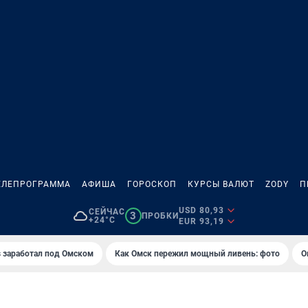
ЕЛЕПРОГРАММА
АФИША
ГОРОСКОП
КУРСЫ ВАЛЮТ
ZODY
П
USD 80,93
СЕЙЧАС
3
ПРОБКИ
+24°C
EUR 93,19
es заработал под Омском
Как Омск пережил мощный ливень: фото
О