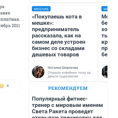
ра
МНЕНИЕ
МНЕНИ
равке
«Покупаешь кота в
Мой б
сплатная.
мешке»:
береж
тябрь 2011
предприниматель
хотел
рассказала, как на
тысяч
самом деле устроен
креди
бизнес со складами
приех
дешевых товаров
безоп
Наталья Шорохова
Открыла кофейную точку на
деньги соцразвития
0
РЕКОМЕНДУЕМ
Популярный фитнес-
тренер с мировым именем
Света Ракета проведет
открытую тренировку для