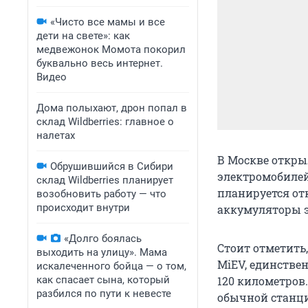
«Чисто все мамы и все
дети на свете»: как
медвежонок Момота покорил
буквально весь интернет.
Видео
Дома полыхают, дрон попал в
склад Wildberries: главное о
налетах
В Москве откры
Обрушившийся в Сибири
электромобилей
склад Wildberries планирует
планируется от
возобновить работу — что
происходит внутри
аккумуляторы э
«Долго боялась
Стоит отметить,
выходить на улицу». Мама
MiEV, единствен
искалеченного бойца — о том,
как спасает сына, который
120 километров
разбился по пути к невесте
обычной станции