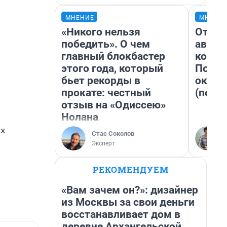
МНЕНИЕ
МНЕНИ
«Никого нельзя
От су
победить». О чем
автоб
главный блокбастер
конди
этого года, который
Почем
бьет рекорды в
оказа
прокате: честный
(почти
отзыв на «Одиссею»
Нолана
их
Стас Соколов
Эксперт
РЕКОМЕНДУЕМ
«Вам зачем он?»: дизайнер
из Москвы за свои деньги
восстанавливает дом в
деревне Архангельской