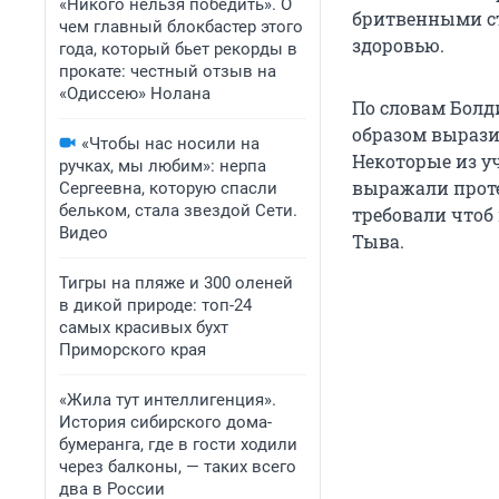
«Никого нельзя победить». О
бритвенными ст
чем главный блокбастер этого
здоровью.
года, который бьет рекорды в
прокате: честный отзыв на
«Одиссею» Нолана
По словам Болд
образом вырази
«Чтобы нас носили на
Некоторые из у
ручках, мы любим»: нерпа
выражали проте
Сергеевна, которую спасли
бельком, стала звездой Сети.
требовали чтоб 
Видео
Тыва.
Тигры на пляже и 300 оленей
в дикой природе: топ-24
самых красивых бухт
Приморского края
«Жила тут интеллигенция».
История сибирского дома-
бумеранга, где в гости ходили
через балконы, — таких всего
два в России