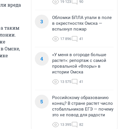
19 123
90
ли вреда
Обломки БПЛА упали в поле
3
в окрестностях Омска —
 а таким
вспыхнул пожар
олонии.
17 896
41
же
в Омске,
«У меня в огороде больше
лике
4
растет»: репортаж с самой
провальной «Флоры» в
истории Омска
13 575
41
Российскому образованию
5
конец? В стране растет число
стобалльников ЕГЭ — почему
это не повод для радости
13 395
82