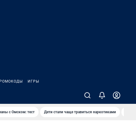
РОМОКОДЫ
ИГРЫ
заны с Омском: тест
Дети стали чаще травиться наркотиками
Появя