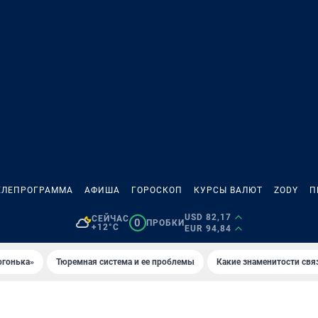
ЕЛЕПРОГРАММА
АФИША
ГОРОСКОП
КУРСЫ ВАЛЮТ
ZODY
П
USD 82,17
СЕЙЧАС
0
ПРОБКИ
+12°C
EUR 94,84
огонька»
Тюремная система и ее проблемы
Какие знаменитости свя