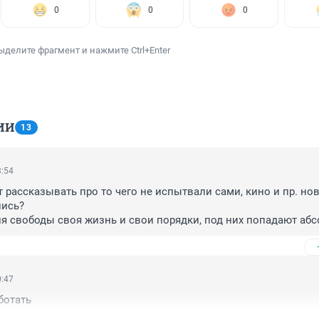
0
0
0
ыделите фрагмент и нажмите Ctrl+Enter
ИИ
13
3:54
 рассказывать про то чего не испытвали сами, кино и пр. нов
ись?

я свободы своя жизнь и свои порядки, под них попадают абс
торону. Но могу с увереностью сказать, что там 50% отсиживает
и виновных по пустякам, которые могли обойтись условным 
0:47
ботать