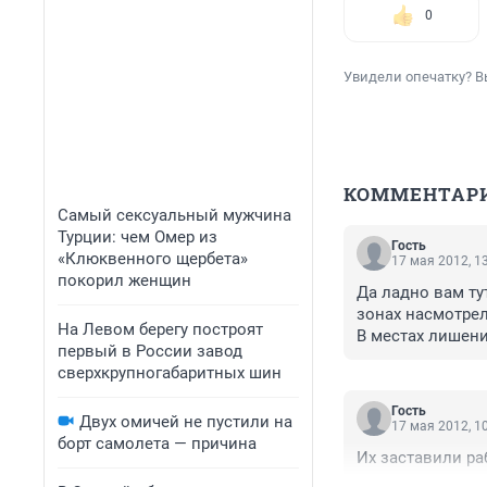
0
Увидели опечатку? В
КОММЕНТАР
Самый сексуальный мужчина
Турции: чем Омер из
Гость
«Клюквенного щербета»
17 мая 2012, 1
покорил женщин
Да ладно вам тут
зонах насмотрел
На Левом берегу построят
В местах лишени
первый в России завод
все, кто по ту с
сверхкрупногабаритных шин
невиновных, ил
Гость
Двух омичей не пустили на
17 мая 2012, 1
борт самолета — причина
Их заставили ра