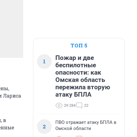
ТОП 5
Пожар и две
1
беспилотные
опасности: как
Омская область
пережила вторую
ены,
атаку БПЛА
и Лариса
29 284
22
, в
ПВО отражает атаку БПЛА в
2
ченные
Омской области