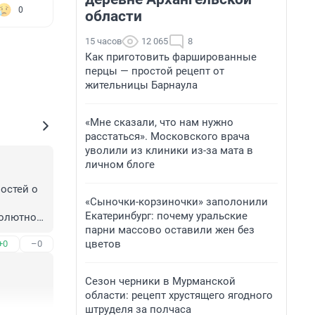
0
области
15 часов
12 065
8
Как приготовить фаршированные
перцы — простой рецепт от
жительницы Барнаула
«Мне сказали, что нам нужно
расстаться». Московского врача
уволили из клиники из-за мата в
личном блоге
остей о 
«Сыночки-корзиночки» заполонили
Екатеринбург: почему уральские
олютно 
парни массово оставили жен без
 
цветов
+0
–0
сроком.
Сезон черники в Мурманской
области: рецепт хрустящего ягодного
штруделя за полчаса