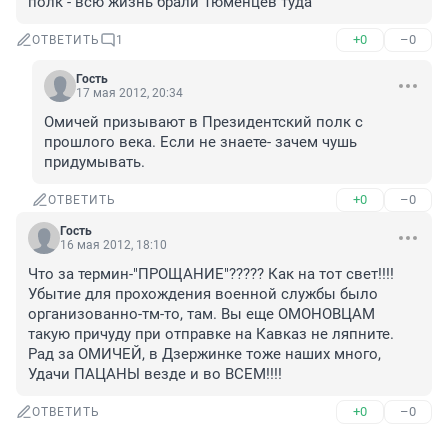
полк - всю жизнь брали Тюменцев туда
+0
–0
ОТВЕТИТЬ
1
Гость
17 мая 2012, 20:34
Омичей призывают в Президентский полк с 
прошлого века. Если не знаете- зачем чушь 
придумывать.
+0
–0
ОТВЕТИТЬ
Гость
16 мая 2012, 18:10
Что за термин-"ПРОЩАНИЕ"????? Как на тот свет!!!! 
Убытие для прохождения военной службы было 
организованно-тм-то, там. Вы еще ОМОНОВЦАМ 
такую причуду при отправке на Кавказ не ляпните. 
Рад за ОМИЧЕЙ, в Дзержинке тоже наших много, 
Удачи ПАЦАНЫ везде и во ВСЕМ!!!!
+0
–0
ОТВЕТИТЬ