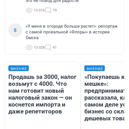
это не повод для радости
13 074
79
«У меня в огороде больше растет»: репортаж
5
с самой провальной «Флоры» в истории
Омска
13 028
41
МНЕНИЕ
МНЕНИЕ
Продашь за 3000, налог
«Покупаешь ко
возьмут с 4000. Что
мешке»:
нам готовит новый
предпринимат
налоговый закон — он
рассказала, как
коснется импорта и
самом деле ус
даже репетиторов
бизнес со скл
дешевых това