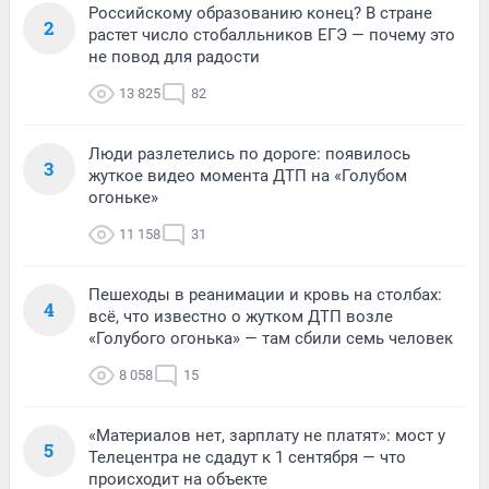
Российскому образованию конец? В стране
2
растет число стобалльников ЕГЭ — почему это
не повод для радости
13 825
82
Люди разлетелись по дороге: появилось
3
жуткое видео момента ДТП на «Голубом
огоньке»
11 158
31
Пешеходы в реанимации и кровь на столбах:
4
всё, что известно о жутком ДТП возле
«Голубого огонька» — там сбили семь человек
8 058
15
«Материалов нет, зарплату не платят»: мост у
5
Телецентра не сдадут к 1 сентября — что
происходит на объекте