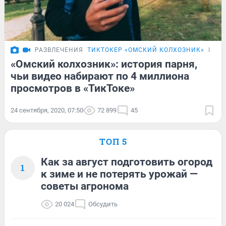
РАЗВЛЕЧЕНИЯ
ТИКТОКЕР «ОМСКИЙ КОЛХОЗНИК»
ИСТ
«Омский колхозник»: история парня,
чьи видео набирают по 4 миллиона
просмотров в «ТикТоке»
24 сентября, 2020, 07:50
72 899
45
ТОП 5
Как за август подготовить огород
1
к зиме и не потерять урожай —
советы агронома
20 024
Обсудить