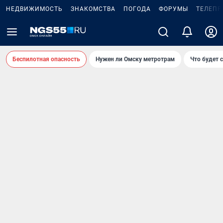
НЕДВИЖИМОСТЬ
ЗНАКОМСТВА
ПОГОДА
ФОРУМЫ
ТЕЛЕПР
Беспилотная опасность
Нужен ли Омску метротрам
Что будет 