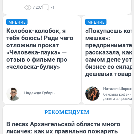
7 207
71
МНЕНИЕ
МНЕНИЕ
Колобок-колобок, я
«Покупаешь кот
тебя боюсь! Ради чего
мешке»:
отложили прокат
предпринимате
«Человека-паука» —
рассказала, как
отзыв о фильме про
самом деле уст
«человека-булку»
бизнес со скла
дешевых товар
Наталья Шорохо
Надежда Губарь
Открыла кофейну
деньги соцразви
РЕКОМЕНДУЕМ
В лесах Архангельской области много
лисичек: как их правильно пожарить