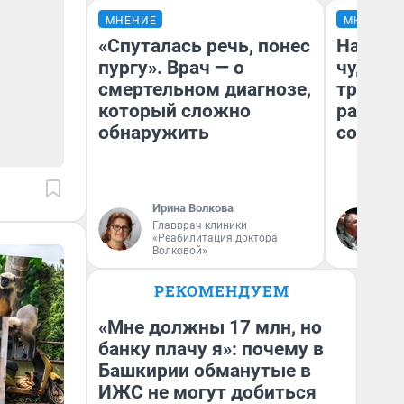
МНЕНИЕ
МНЕНИЕ
«Спуталась речь, понес
Наслед
пургу». Врач — о
чудом 
смертельном диагнозе,
трансп
который сложно
разнес
обнаружить
советс
Ирина Волкова
Ол
Главврач клиники
Бл
«Реабилитация доктора
вл
Волковой»
би
РЕКОМЕНДУЕМ
«Мне должны 17 млн, но
банку плачу я»: почему в
Башкирии обманутые в
ИЖС не могут добиться