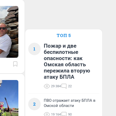
ТОП 5
Пожар и две
1
беспилотные
опасности: как
Омская область
пережила вторую
атаку БПЛА
29 384
22
ПВО отражает атаку БПЛА в
2
Омской области
19 164
90