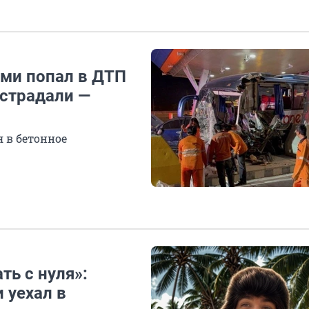
ами попал в ДТП
острадали —
я в бетонное
ть с нуля»:
 уехал в