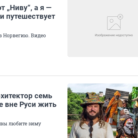
 „Ниву“, а я —
 и путешествует
в Норвегию. Видео
рхитектор семь
е вне Руси жить
и вы любите зиму