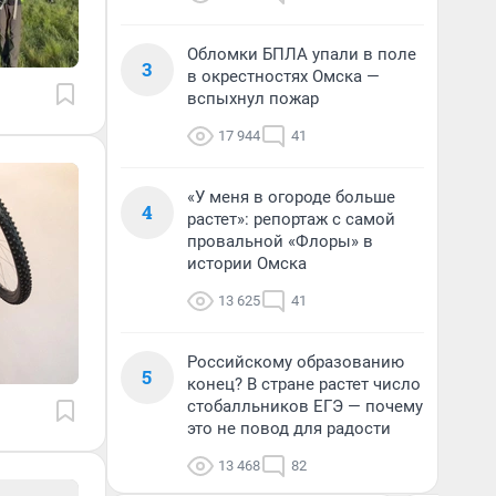
Обломки БПЛА упали в поле
3
в окрестностях Омска —
вспыхнул пожар
17 944
41
«У меня в огороде больше
4
растет»: репортаж с самой
провальной «Флоры» в
истории Омска
13 625
41
Российскому образованию
5
конец? В стране растет число
стобалльников ЕГЭ — почему
это не повод для радости
13 468
82