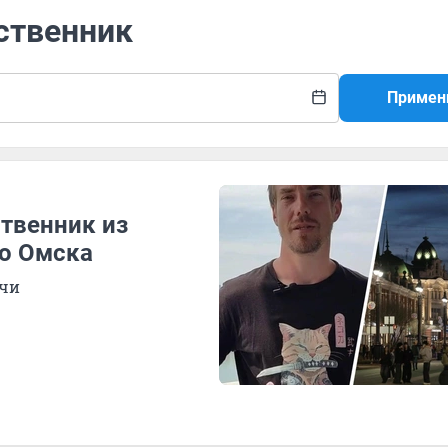
ственник
Примен
твенник из
о Омска
очи