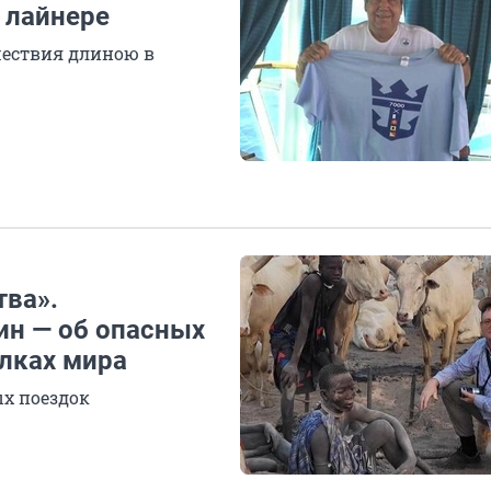
м лайнере
шествия длиною в
тва».
ин — об опасных
олках мира
х поездок