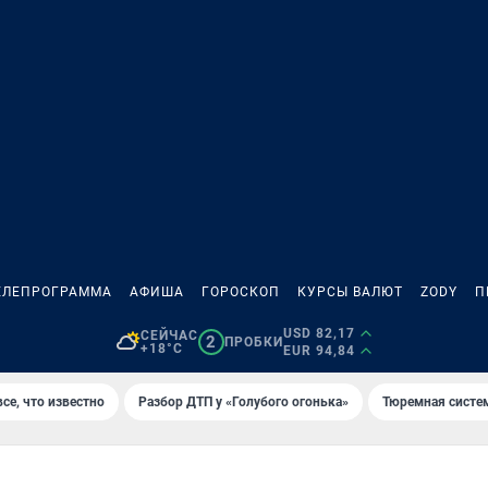
ЕЛЕПРОГРАММА
АФИША
ГОРОСКОП
КУРСЫ ВАЛЮТ
ZODY
П
USD 82,17
СЕЙЧАС
2
ПРОБКИ
+18°C
EUR 94,84
се, что известно
Разбор ДТП у «Голубого огонька»
Тюремная систе