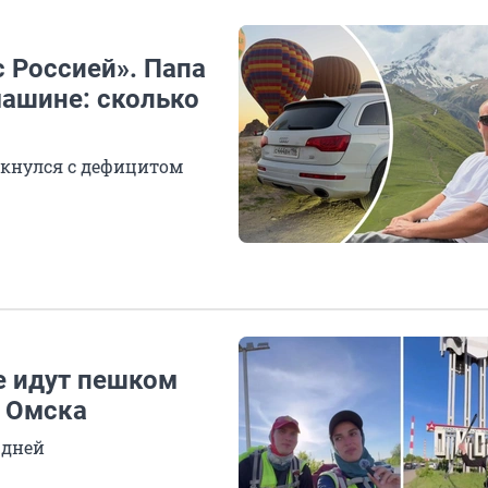
с Россией». Папа
машине: сколько
лкнулся с дефицитом
 идут пешком
о Омска
 дней