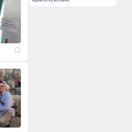
Архипо-Осиповке